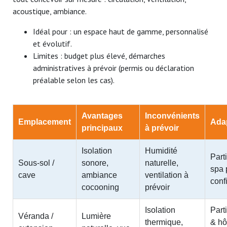
acoustique, ambiance.
Idéal pour : un espace haut de gamme, personnalisé
et évolutif.
Limites : budget plus élevé, démarches
administratives à prévoir (permis ou déclaration
préalable selon les cas).
Avantages
Inconvénients
Emplacement
Ada
principaux
à prévoir
Isolation
Humidité
Parti
Sous-sol /
sonore,
naturelle,
spa 
cave
ambiance
ventilation à
conf
cocooning
prévoir
Isolation
Part
Véranda /
Lumière
thermique,
& hô