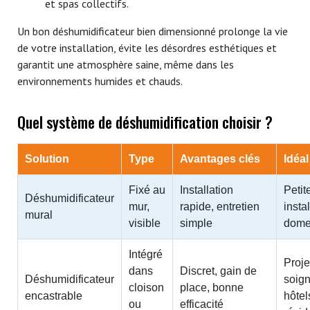
et spas collectifs.
Un bon déshumidificateur bien dimensionné prolonge la vie
de votre installation, évite les désordres esthétiques et
garantit une atmosphère saine, même dans les
environnements humides et chauds.
Quel système de déshumidification choisir ?
Solution
Type
Avantages clés
Idéa
Fixé au
Installation
Petit
Déshumidificateur
mur,
rapide, entretien
insta
mural
visible
simple
dome
Intégré
Proje
dans
Discret, gain de
Déshumidificateur
soign
cloison
place, bonne
encastrable
hôtel
ou
efficacité