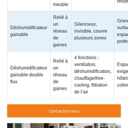
résid
meuble
Relié à
Gran
un
Silencieux,
Déshumidificateur
surfa
réseau
invisible, couvre
gainable
espa
de
plusieurs zones
profe
gaines
4 fonctions :
Relié à
ventilation,
Espa
Déshumidificateur
un
déshumidification,
exige
gainable double
réseau
chauffage/free-
hôtel
flux
de
cooling, filtration
collec
gaines
de l’air
Contactez-nous