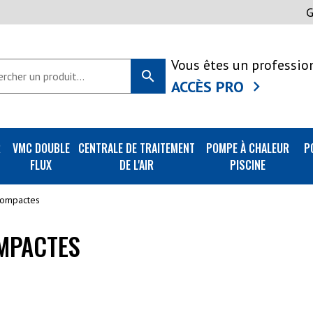
Vous êtes un professio
search
ACCÈS PRO
R
VMC DOUBLE
CENTRALE DE TRAITEMENT
POMPE À CHALEUR
P
FLUX
DE L'AIR
PISCINE
compactes
MPACTES