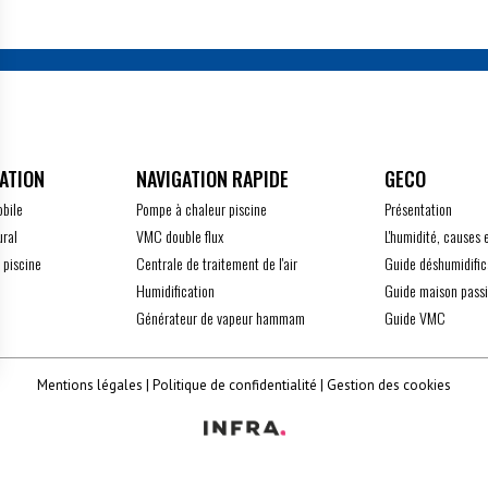
ATION
GECO
obile
Pompe à chaleur piscine
Présentation
ural
VMC double flux
L'humidité, causes 
 piscine
Centrale de traitement de l'air
Guide déshumidific
Humidification
Guide maison pass
Générateur de vapeur hammam
Guide VMC
z vos Options
Mentions légales
Politique de confidentialité
Gestion des cookies
 paramètres de confidentialité, en garantissant la conform