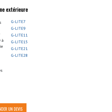
ine extérieure
G-LITE7
s
G-LITE9
r
G-LITE11
0 à
G-LITE15
ie
G-LITE21
G-LITE28
es
DER UN DEVIS