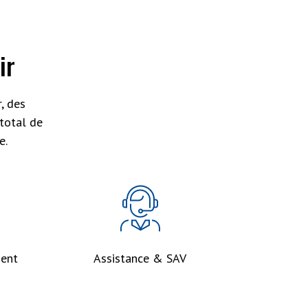
ir
, des
total de
e.
ent
Assistance & SAV