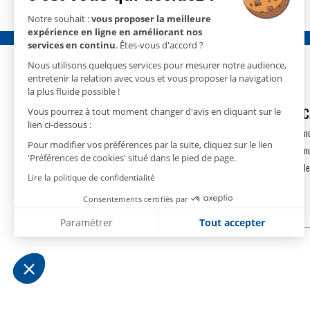
Notre souhait :
vous proposer la meilleure
expérience en ligne en améliorant nos
services en continu
. Êtes-vous d'accord ?
Nous utilisons quelques services pour mesurer notre audience,
entretenir la relation avec vous et vous proposer la navigation
la plus fluide possible !
GECO
- 15 rue Nicolas Cugnot
DÉSHUMIDIFIC
Vous pourrez à tout moment changer d'avis en cliquant sur le
lien ci-dessous :
67410 DRUSENHEIM
Déshumidification m
Pour modifier vos préférences par la suite, cliquez sur le lien
T.
+33(0)3 88 18 11 18
Déshumidification m
'Préférences de cookies' situé dans le pied de page.
contact@geco.fr
Déshumidification de
Lire la politique de confidentialité
Consentements certifiés par
Paramétrer
Tout accepter
Plateforme de Gestion du Consentement : Personnalise
Axeptio consent
Notre plateforme vous permet d'adapter et de gérer vos