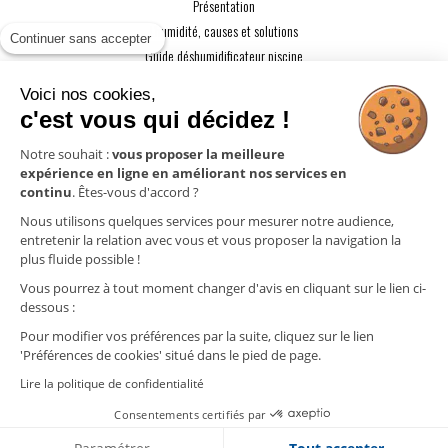
Présentation
L'humidité, causes et solutions
Continuer sans accepter
Guide déshumidificateur piscine
Guide maison passive
Voici nos cookies,
Guide VMC
c'est vous qui décidez !
ACTUALITÉS
Notre souhait :
vous proposer la meilleure
expérience en ligne en améliorant nos services en
CONTACT
continu
. Êtes-vous d'accord ?
ESPACE PRO
Nous utilisons quelques services pour mesurer notre audience,
entretenir la relation avec vous et vous proposer la navigation la
plus fluide possible !
Mentions légales
Vous pourrez à tout moment changer d'avis en cliquant sur le lien ci-
Politique de confidentialité
dessous :
Gestion des cookies
Pour modifier vos préférences par la suite, cliquez sur le lien
'Préférences de cookies' situé dans le pied de page.
Lire la politique de confidentialité
Cliquez ici pour
Consentements certifiés par
nous contacter !