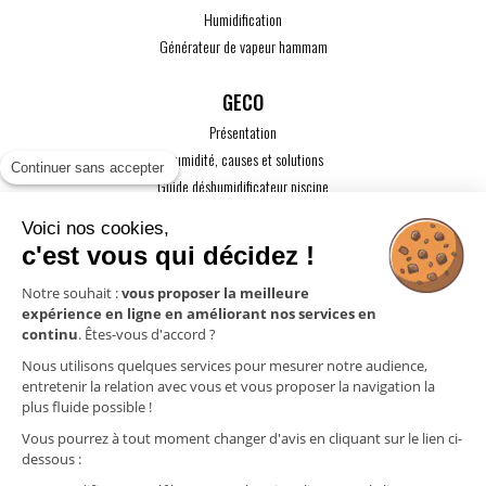
Humidification
Générateur de vapeur hammam
GECO
Présentation
L'humidité, causes et solutions
Continuer sans accepter
Guide déshumidificateur piscine
Guide maison passive
Voici nos cookies,
Guide VMC
c'est vous qui décidez !
ACTUALITÉS
Notre souhait :
vous proposer la meilleure
expérience en ligne en améliorant nos services en
CONTACT
continu
. Êtes-vous d'accord ?
ESPACE PRO
Nous utilisons quelques services pour mesurer notre audience,
entretenir la relation avec vous et vous proposer la navigation la
plus fluide possible !
Mentions légales
Vous pourrez à tout moment changer d'avis en cliquant sur le lien ci-
Politique de confidentialité
dessous :
Gestion des cookies