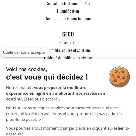
Centrale de traitement de l'air
Humidification
Générateur de vapeur hammam
GECO
Présentation
L'humidité, causes et solutions
Continuer sans accepter
Guide déshumidificateur piscine
Guide maison passive
Voici nos cookies,
Guide VMC
c'est vous qui décidez !
ACTUALITÉS
Notre souhait :
vous proposer la meilleure
expérience en ligne en améliorant nos services en
CONTACT
continu
. Êtes-vous d'accord ?
ESPACE PRO
Nous utilisons quelques services pour mesurer notre audience,
entretenir la relation avec vous et vous proposer la navigation la
plus fluide possible !
Mentions légales
Vous pourrez à tout moment changer d'avis en cliquant sur le lien ci-
Politique de confidentialité
dessous :