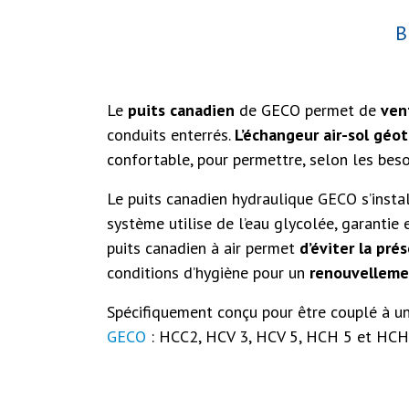
B
Le
puits canadien
de GECO permet de
vent
conduits enterrés.
L’échangeur air-sol géo
confortable, pour permettre, selon les besoin
Le puits canadien hydraulique GECO s’instal
système utilise de l’eau glycolée, garantie e
puits canadien à air permet
d’éviter la pré
conditions d’hygiène pour un
renouvellemen
Spécifiquement conçu pour être couplé à u
GECO
: HCC2, HCV 3, HCV 5, HCH 5 et HCH 8