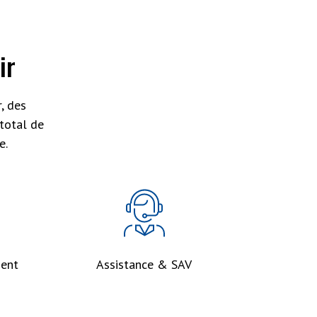
ir
, des
total de
e.
ent
Assistance & SAV