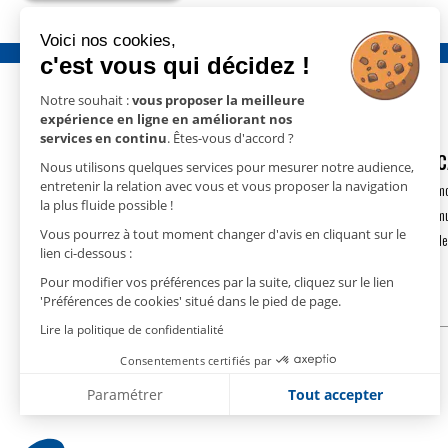
Voici nos cookies,
c'est vous qui décidez !
Notre souhait :
vous proposer la meilleure
expérience en ligne en améliorant nos
services en continu
. Êtes-vous d'accord ?
GECO
- 15 rue Nicolas Cugnot
DÉSHUMIDIFIC
Nous utilisons quelques services pour mesurer notre audience,
67410 DRUSENHEIM
entretenir la relation avec vous et vous proposer la navigation
Déshumidification m
la plus fluide possible !
T.
+33(0)3 88 18 11 18
Déshumidification m
contact@geco.fr
Vous pourrez à tout moment changer d'avis en cliquant sur le
Déshumidification de
lien ci-dessous :
Pour modifier vos préférences par la suite, cliquez sur le lien
'Préférences de cookies' situé dans le pied de page.
Lire la politique de confidentialité
Consentements certifiés par
Paramétrer
Tout accepter
Plateforme de Gestion du Consentement : Personnalise
Axeptio consent