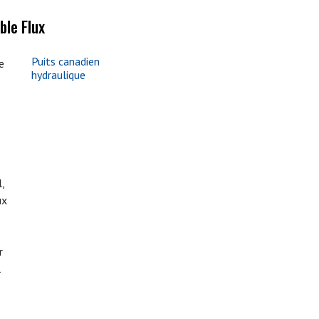
ble Flux
Puits canadien
e
hydraulique
,
ux
r
l