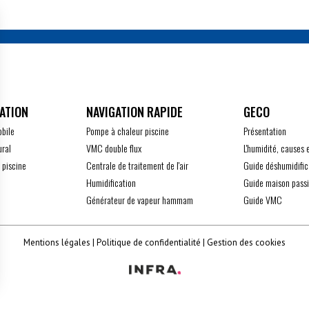
ATION
GECO
obile
Pompe à chaleur piscine
Présentation
ural
VMC double flux
L'humidité, causes 
 piscine
Centrale de traitement de l'air
Guide déshumidific
Humidification
Guide maison pass
Générateur de vapeur hammam
Guide VMC
Mentions légales
Politique de confidentialité
Gestion des cookies
z vos Options