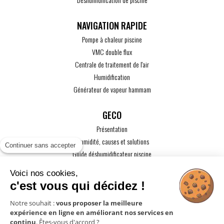
Pompe à chaleur piscine
VMC double flux
Centrale de traitement de l'air
Humidification
Générateur de vapeur hammam
GECO
Présentation
L'humidité, causes et solutions
Continuer sans accepter
Guide déshumidificateur piscine
Guide maison passive
Voici nos cookies,
Guide VMC
c'est vous qui décidez !
ACTUALITÉS
Notre souhait :
vous proposer la meilleure
expérience en ligne en améliorant nos services en
CONTACT
continu
. Êtes-vous d'accord ?