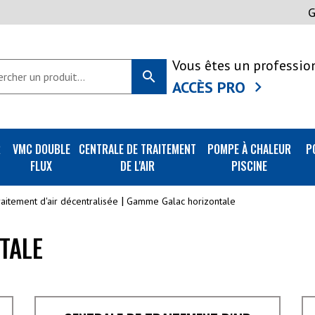
Vous êtes un professio
search
ACCÈS PRO
R
VMC DOUBLE
CENTRALE DE TRAITEMENT
POMPE À CHALEUR
P
FLUX
DE L'AIR
PISCINE
raitement d'air décentralisée
Gamme Galac horizontale
TALE