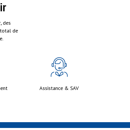
ir
, des
total de
e.
ent
Assistance & SAV