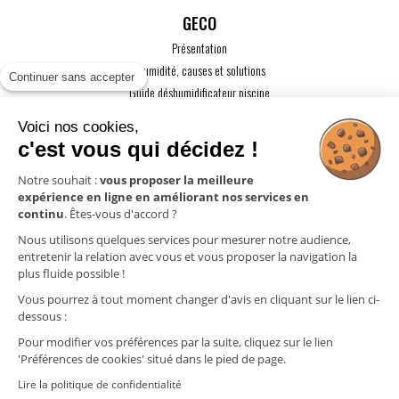
GECO
Présentation
L'humidité, causes et solutions
Continuer sans accepter
Guide déshumidificateur piscine
Guide maison passive
Voici nos cookies,
Guide VMC
c'est vous qui décidez !
ACTUALITÉS
Notre souhait :
vous proposer la meilleure
expérience en ligne en améliorant nos services en
CONTACT
continu
. Êtes-vous d'accord ?
ESPACE PRO
Nous utilisons quelques services pour mesurer notre audience,
entretenir la relation avec vous et vous proposer la navigation la
plus fluide possible !
Mentions légales
Vous pourrez à tout moment changer d'avis en cliquant sur le lien ci-
Politique de confidentialité
dessous :
Gestion des cookies
Pour modifier vos préférences par la suite, cliquez sur le lien
'Préférences de cookies' situé dans le pied de page.
Lire la politique de confidentialité