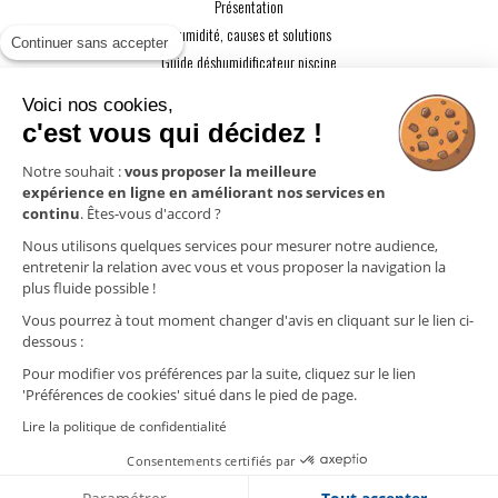
Présentation
L'humidité, causes et solutions
Continuer sans accepter
Guide déshumidificateur piscine
Guide maison passive
Voici nos cookies,
Guide VMC
c'est vous qui décidez !
ACTUALITÉS
Notre souhait :
vous proposer la meilleure
expérience en ligne en améliorant nos services en
CONTACT
continu
. Êtes-vous d'accord ?
ESPACE PRO
Nous utilisons quelques services pour mesurer notre audience,
entretenir la relation avec vous et vous proposer la navigation la
plus fluide possible !
Mentions légales
Vous pourrez à tout moment changer d'avis en cliquant sur le lien ci-
Politique de confidentialité
dessous :
Gestion des cookies
Pour modifier vos préférences par la suite, cliquez sur le lien
'Préférences de cookies' situé dans le pied de page.
Lire la politique de confidentialité
Cliquez ici pour
Consentements certifiés par
nous contacter !