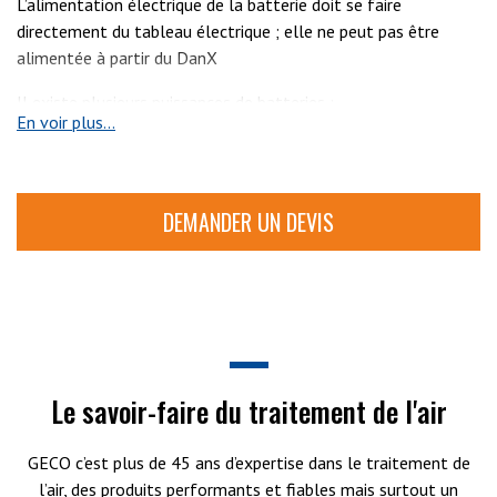
L’alimentation électrique de la batterie doit se faire
directement du tableau électrique ; elle ne peut pas être
alimentée à partir du DanX
Il existe plusieurs puissances de batteries :
En voir plus...
- 2kW Ø250 230V
- 4,5kW Ø315 3x400V
DEMANDER UN DEVIS
- 5kW Ø315 230V
- 7,5kW Ø315 et Ø400 3x400V
- 12 kW Ø400 3x400V
- 18kW Ø500 3x400V
Le savoir-faire du traitement de l'air
GECO c’est plus de 45 ans d’expertise dans le traitement de
l’air, des produits performants et fiables mais surtout un