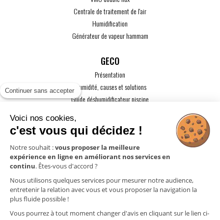
Centrale de traitement de l'air
Humidification
Générateur de vapeur hammam
GECO
Présentation
L'humidité, causes et solutions
Continuer sans accepter
Guide déshumidificateur piscine
Guide maison passive
Voici nos cookies,
Guide VMC
c'est vous qui décidez !
ACTUALITÉS
Notre souhait :
vous proposer la meilleure
expérience en ligne en améliorant nos services en
CONTACT
continu
. Êtes-vous d'accord ?
ESPACE PRO
Nous utilisons quelques services pour mesurer notre audience,
entretenir la relation avec vous et vous proposer la navigation la
plus fluide possible !
Mentions légales
Vous pourrez à tout moment changer d'avis en cliquant sur le lien ci-
Politique de confidentialité