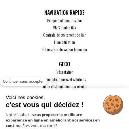
Pompe à chaleur piscine
VMC double flux
Centrale de traitement de l'air
Humidification
Générateur de vapeur hammam
GECO
Présentation
L'humidité, causes et solutions
Continuer sans accepter
Guide déshumidificateur piscine
Guide maison passive
Voici nos cookies,
Guide VMC
c'est vous qui décidez !
ACTUALITÉS
Notre souhait :
vous proposer la meilleure
expérience en ligne en améliorant nos services en
CONTACT
continu
. Êtes-vous d'accord ?