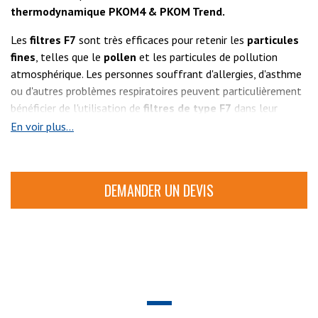
thermodynamique PKOM4 &
PKOM Trend.
Les
filtres F7
sont très efficaces pour retenir les
particules
fines
, telles que le
pollen
et les particules de pollution
atmosphérique. Les personnes souffrant d'allergies, d'asthme
ou d'autres problèmes respiratoires peuvent particulièrement
bénéficier de l'utilisation de
filtres de type F7
dans leur
système de ventilation, car ces filtres peuvent aider à éliminer
En voir plus...
les allergènes et les particules nocives de l'air.
Le remplacement régulier du filtre est essentiel pour
DEMANDER UN DEVIS
maintenir une qualité d'air intérieur saine et réduire les risques
pour la santé associés à une mauvaise qualité de l'air.
Les ﬁltres pour
VMC Double Flux Thermodynamique
PKOM4 & PKOM Trend
sont fournis par paquet de trois, soit :
un ﬁltre M5 et deux ﬁltres F7 (anti-pollen).