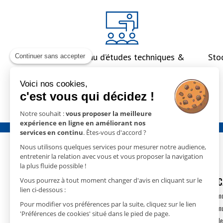
Un bureau d’études techniques &
Sto
Continuer sans accepter
un accompagnement global
Voici nos cookies,
c'est vous qui décidez !
Notre souhait :
vous proposer la meilleure
expérience en ligne en améliorant nos
services en continu
. Êtes-vous d'accord ?
Nous utilisons quelques services pour mesurer notre audience,
entretenir la relation avec vous et vous proposer la navigation
la plus fluide possible !
GECO
- 15 rue Nicolas Cugnot
DÉSHUMIDIFIC
Vous pourrez à tout moment changer d'avis en cliquant sur le
lien ci-dessous :
67410 DRUSENHEIM
Déshumidification m
Pour modifier vos préférences par la suite, cliquez sur le lien
T.
+33(0)3 88 18 11 18
Déshumidification m
'Préférences de cookies' situé dans le pied de page.
contact@geco.fr
Déshumidification de