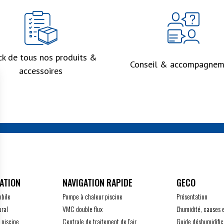
ck de tous nos produits &
Conseil & accompagnem
accessoires
ATION
GECO
obile
Pompe à chaleur piscine
Présentation
ural
VMC double flux
L'humidité, causes 
 piscine
Centrale de traitement de l'air
Guide déshumidific