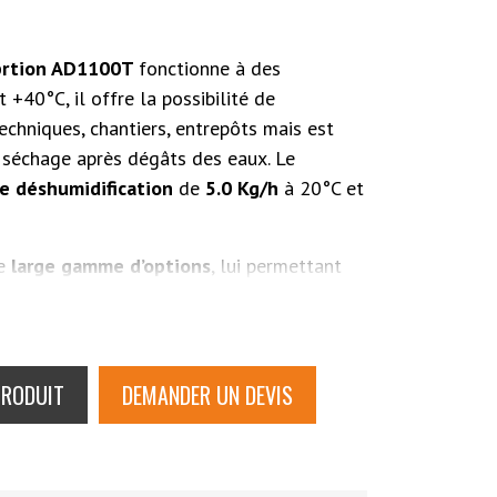
prtion AD1100T
fonctionne à des
 +40°C, il offre la possibilité de
chniques, chantiers, entrepôts mais est
 séchage après dégâts des eaux. Le
e déshumidification
de
5.0 Kg/h
à 20°C et
ne
large gamme d’options
, lui permettant
pécifiques (Sonde de température/%HR,
s pivotantes…).
Facile d’entretien
grâce à
rents composants
que ce soit électriques
PRODUIT
DEMANDER UN DEVIS