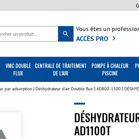
Vous êtes un professio
search
ACCÈS PRO
R
VMC DOUBLE
CENTRALE DE TRAITEMENT
POMPE À CHALEUR
P
FLUX
DE L'AIR
PISCINE
ur par adsorption
Déshydrateur d'air Double flux
AD800-1100
DÉSHYD
DÉSHYDRATEUR
AD1100T