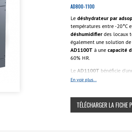
AD800-1100
Le
déshydrateur par adso
températures entre -20°C et
déshumidifier
des locaux te
également une solution de
AD1100T
à une
capacité d
60% HR.
Le
AD1100T
bénéficie d’u
de s’adapter aux besoins s
En voir plus...
Variateur de vitesse, Roue
un
accès simple aux diffé
ou mécaniques.
TÉLÉCHARGER LA FICHE 