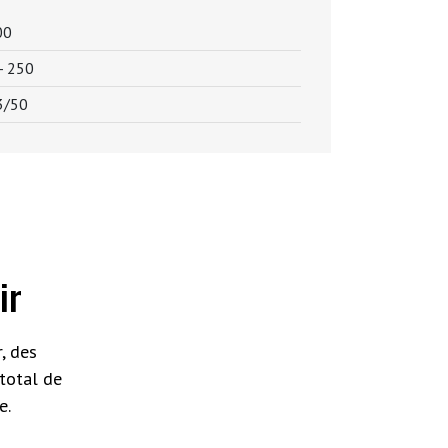
00
 -
250
3/50
ir
, des
total de
e.