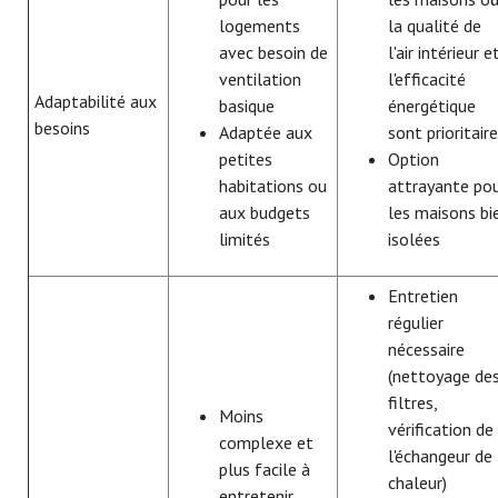
logements
la qualité de
avec besoin de
l'air intérieur e
ventilation
l'efficacité
Adaptabilité aux
basique
énergétique
besoins
Adaptée aux
sont prioritair
petites
Option
habitations ou
attrayante po
aux budgets
les maisons bi
limités
isolées
Entretien
régulier
nécessaire
(nettoyage de
filtres,
Moins
vérification de
complexe et
l'échangeur de
plus facile à
chaleur)
entretenir