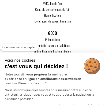
VMC double flux
Centrale de traitement de l'air
Humidification
Générateur de vapeur hammam
GECO
Présentation
L'humidité, causes et solutions
Continuer sans accepter
Guide déshumidificateur piscine
Guide maison passive
Voici nos cookies,
Guide VMC
c'est vous qui décidez !
ACTUALITÉS
Notre souhait :
vous proposer la meilleure
expérience en ligne en améliorant nos services en
CONTACT
continu
. Êtes-vous d'accord ?
ESPACE PRO
Nous utilisons quelques services pour mesurer notre audience,
entretenir la relation avec vous et vous proposer la navigation la
plus fluide possible !
Mentions légales