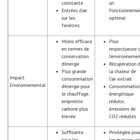
constante
un
Entrées d'air
fonctionneme
sur les
optimal
fenêtres
Moins efficace
Plus
en termes de
respectueuse 
conservation
l'environneme
d'énergie
Récupération 
Plus grande
la chaleur de
Impact
consommation
l'air extrait
Environnemental
d'énergie pour
Consommatio
le chauffage,
énergétique
empreinte
réduite,
carbone plus
émissions de
élevée
CO2 réduites
Suffisante
Privilégiée pou
pour les
les maisons o