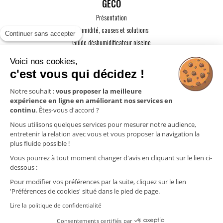
GECO
Présentation
L'humidité, causes et solutions
Continuer sans accepter
Guide déshumidificateur piscine
Guide maison passive
Voici nos cookies,
Guide VMC
c'est vous qui décidez !
ACTUALITÉS
Notre souhait :
vous proposer la meilleure
expérience en ligne en améliorant nos services en
CONTACT
continu
. Êtes-vous d'accord ?
ESPACE PRO
Nous utilisons quelques services pour mesurer notre audience,
entretenir la relation avec vous et vous proposer la navigation la
plus fluide possible !
Mentions légales
Vous pourrez à tout moment changer d'avis en cliquant sur le lien ci-
Politique de confidentialité
dessous :
Gestion des cookies
Pour modifier vos préférences par la suite, cliquez sur le lien
'Préférences de cookies' situé dans le pied de page.
Lire la politique de confidentialité
Consentements certifiés par