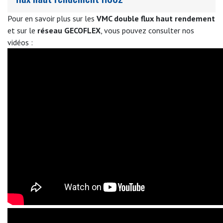
des batteries de chauffage. Son installation et sa
configuration sont simples grâce à l'utilisation d'un logiciel
Pour en savoir plus sur les
VMC double flux haut rendement
adapté.
et sur le
réseau GECOFLEX
, vous pouvez consulter nos
vidéos :
Voir aussi :
RCV320
,
HCV400
,
HCV460
,
HCV700
et
HCH 8