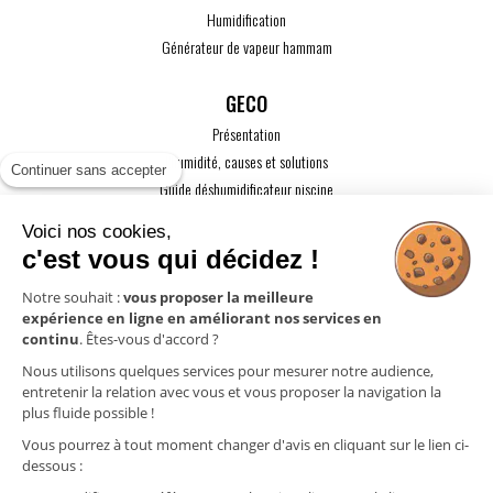
Humidification
Générateur de vapeur hammam
GECO
Présentation
L'humidité, causes et solutions
Continuer sans accepter
Guide déshumidificateur piscine
Guide maison passive
Voici nos cookies,
Guide VMC
c'est vous qui décidez !
ACTUALITÉS
Notre souhait :
vous proposer la meilleure
expérience en ligne en améliorant nos services en
CONTACT
continu
. Êtes-vous d'accord ?
ESPACE PRO
Nous utilisons quelques services pour mesurer notre audience,
entretenir la relation avec vous et vous proposer la navigation la
plus fluide possible !
Mentions légales
Vous pourrez à tout moment changer d'avis en cliquant sur le lien ci-
Politique de confidentialité
dessous :
Gestion des cookies