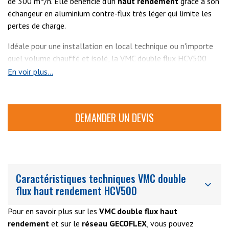
de 300 m³/h. Elle bénéficie d'un
haut rendement
grâce à son
échangeur en aluminium contre-flux très léger qui limite les
pertes de charge.
Idéale pour une installation en local technique ou n'importe
quel volume chauffé et isolé, la VMC double flux HCV500
fonctionne de façon automatique et ajuste sa ventilation
En voir plus...
grâce à sa sonde d'humidité.
Le
bypass intégré
en standard vous fait bénéficier
DEMANDER UN DEVIS
du
freecooling en été
, fonction apportant un maximum de
confort pendant l’été. L'échangeur est quant à lui protégé
contre le gel et permet une plage de fonctionnement jusqu’à
-25 °C avec pré-chauffage.
Ultra-silencieux, ce
système de
ventilation mécanique
Caractéristiques techniques VMC double
contrôlée certifié PassivHaus
, comme le reste de la gamme
flux haut rendement HCV500
de VMC Double Flux GECO Dantherm, est la référence en
terme de performance, qualité et fiabilité.
Pour en savoir plus sur les
VMC double flux haut
rendement
et sur le
réseau GECOFLEX
, vous pouvez