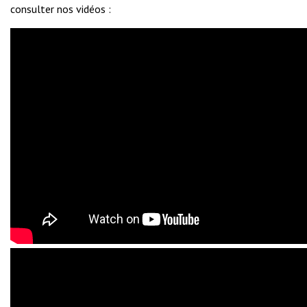
Voir aussi :
HCC2
,
HCV400
,
HCV460
,
HCH5
,
HCV700
et
HCH8
consulter nos vidéos :