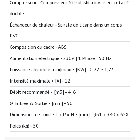
Compresseur -
Compresseur Mitsubishi à inverseur rotatif
double
Échangeur de chaleur -
Spirale de titane dans un corps
PVC
Composition du cadre -
ABS
Alimentation électrique -
230V | 1 Phase | 50 Hz
Puissance absorbée mini|maxi • [KW] -
0,22 ~ 1,73
Intensité maximale • [A] -
12
Débit recommandé • [m3] -
4~6
Ø Entrée & Sortie • [mm] -
50
Dimensions de l’unité L x P x H • [mm] -
961 x 340 x 658
Poids (kg) -
50