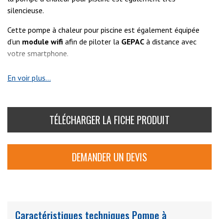
silencieuse.
Cette pompe à chaleur pour piscine est également équipée
d’un
module wifi
afin de piloter la
GEPAC
à distance avec
votre smartphone.
Fiable et design, la
pompe à chaleur pour piscine
En voir plus...
GEPAC13
permet de chauffer des bassins d’environ
40 à 70
m3
TÉLÉCHARGER LA FICHE PRODUIT
DEMANDER UN DEVIS
Caractéristiques techniques Pompe à