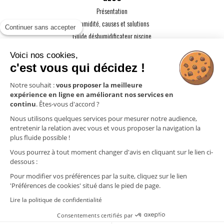
Présentation
L'humidité, causes et solutions
Continuer sans accepter
Guide déshumidificateur piscine
Guide maison passive
Voici nos cookies,
Guide VMC
c'est vous qui décidez !
ACTUALITÉS
Notre souhait :
vous proposer la meilleure
expérience en ligne en améliorant nos services en
CONTACT
continu
. Êtes-vous d'accord ?
ESPACE PRO
Nous utilisons quelques services pour mesurer notre audience,
entretenir la relation avec vous et vous proposer la navigation la
plus fluide possible !
Mentions légales
Vous pourrez à tout moment changer d'avis en cliquant sur le lien ci-
Politique de confidentialité
dessous :
Gestion des cookies
Pour modifier vos préférences par la suite, cliquez sur le lien
'Préférences de cookies' situé dans le pied de page.
Lire la politique de confidentialité
Cliquez ici pour
Consentements certifiés par