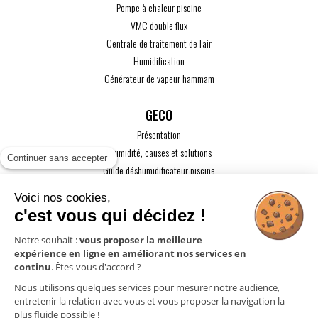
Pompe à chaleur piscine
VMC double flux
Centrale de traitement de l'air
Humidification
Générateur de vapeur hammam
GECO
Présentation
L'humidité, causes et solutions
Continuer sans accepter
Guide déshumidificateur piscine
Guide maison passive
Voici nos cookies,
Guide VMC
c'est vous qui décidez !
ACTUALITÉS
Notre souhait :
vous proposer la meilleure
expérience en ligne en améliorant nos services en
CONTACT
continu
. Êtes-vous d'accord ?
ESPACE PRO
Nous utilisons quelques services pour mesurer notre audience,
entretenir la relation avec vous et vous proposer la navigation la
plus fluide possible !