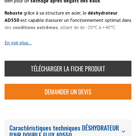
bien pour un
séchage après dégâts des eaux
.
Robuste
grâce à sa structure en acier, le
déshydrateur
AD550
est capable d’assurer un fonctionnement optimal dans
des
conditions extrêmes
, allant de de -20°C à +40°C.
Avec sa
multitude d’options
disponible le AD550 est
En voir plus...
personnalisable selon vos besoins il est également
facile à
l’entretenir
grâce à un accès simplifié aux différents
composants internes lui permettant d’avoir
une meilleure
TÉLÉCHARGER LA FICHE PRODUIT
longévité
.
DEMANDER UN DEVIS
Caractéristiques techniques DÉSHYDRATEUR
D'AIR DOUBLE FLUX AD550