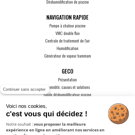
Déshumidification de piscine
Pompe à chaleur piscine
VMC double flux
Centrale de traitement de l'air
Humidification
Générateur de vapeur hammam
GECO
Présentation
L'humidité, causes et solutions
Continuer sans accepter
Guide déshumidificateur piscine
Guide maison passive
Voici nos cookies,
Guide VMC
c'est vous qui décidez !
ACTUALITÉS
Notre souhait :
vous proposer la meilleure
expérience en ligne en améliorant nos services en
CONTACT