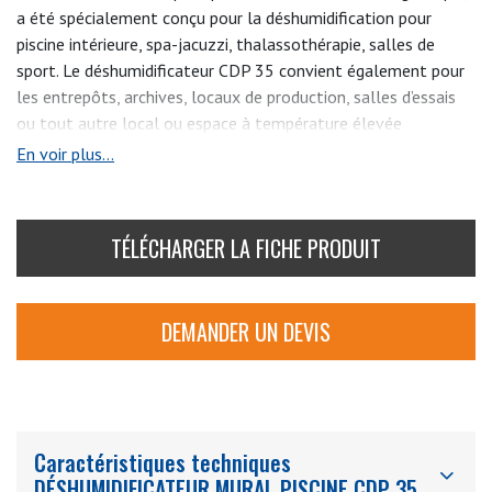
a été spécialement conçu pour la déshumidification pour
piscine intérieure, spa-jacuzzi, thalassothérapie, salles de
sport. Le déshumidificateur CDP 35 convient également pour
les entrepôts, archives, locaux de production, salles d’essais
ou tout autre local ou espace à température élevée
nécessitant un contrôle de de l’humidité.
En voir plus...
Très silencieux et de haute qualité, les déshumidificateurs
CDP sont à placer directement dans le local à traiter et sont
TÉLÉCHARGER LA FICHE PRODUIT
commandés par un hygrostat intégré.
Le déshumidificateur
CDP 35 peut être équipé d’une batterie à eau chaude (en
option) pour un chauffage supplémentaire.
DEMANDER UN DEVIS
Caractéristiques techniques
DÉSHUMIDIFICATEUR MURAL PISCINE CDP 35