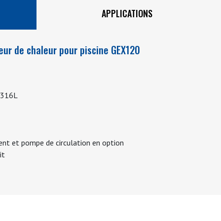
Un contrôleur à écran tac
APPLICATIONS
(en option)
Le
GEX120
offre encore plu
eur de chaleur pour piscine GEX120
en option un régulateur d
refroidissement (HKP-COOL) 
interrupteur de débit et d'
S 316L
système BMS (Building Ma
programmable 24 heures su
Optez pour la précision de 
gent et pompe de circulation en option
multilingue et la tranquilli
it
Choisissez l'excellence ave
expérience de piscine toujo
Voir aussi :
GEX30
,
GEX50