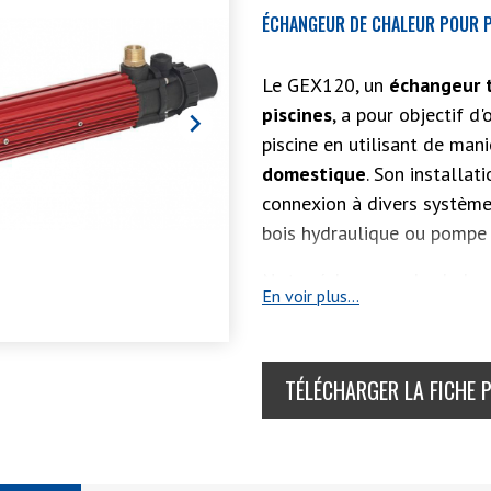
ÉCHANGEUR DE CHALEUR POUR P
Le GEX120, un
échangeur 
piscines
, a pour objectif d

piscine en utilisant de man
domestique
. Son installat
connexion à divers systèmes
bois hydraulique ou pompe 
Notre échangeur de chaleur
En voir plus...
grâce à une surface de tra
titane.
Les caractéristiques notabl
TÉLÉCHARGER LA FICHE 
comprennent :
Un boîtier primaire en aci
Une perte de charge mini