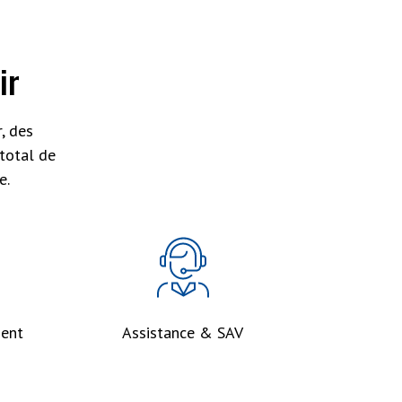
ir
, des
total de
e.
ent
Assistance & SAV