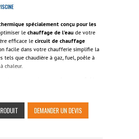
ISCINE
thermique spécialement conçu pour les
'optimiser le
chauffage de l'eau
de votre
ière efficace le
circuit de chauffage
ion facile dans votre chaufferie simplifie la
 tels que chaudière à gaz, fuel, poêle à
à chaleur.
 robuste garantit une performance fiable
nsfert inégalée constituée de tubes en
es de l'échangeur tubulaire pour piscine
PRODUIT
DEMANDER UN DEVIS
er inoxydable.
male.