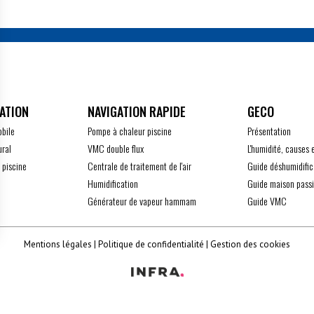
ATION
GECO
obile
Pompe à chaleur piscine
Présentation
ural
VMC double flux
L'humidité, causes 
 piscine
Centrale de traitement de l'air
Guide déshumidific
Humidification
Guide maison pass
Générateur de vapeur hammam
Guide VMC
z vos Options
Mentions légales
Politique de confidentialité
Gestion des cookies
 paramètres de confidentialité, en garantissant la conform