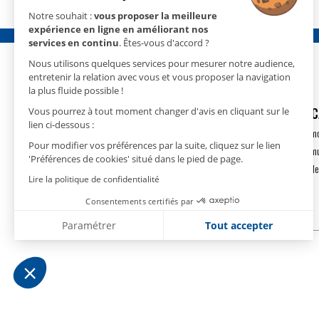
Notre souhait :
vous proposer la meilleure
expérience en ligne en améliorant nos
services en continu
. Êtes-vous d'accord ?
Nous utilisons quelques services pour mesurer notre audience,
entretenir la relation avec vous et vous proposer la navigation
la plus fluide possible !
GECO
- 15 rue Nicolas Cugnot
DÉSHUMIDIFIC
Vous pourrez à tout moment changer d'avis en cliquant sur le
lien ci-dessous :
67410 DRUSENHEIM
Déshumidification m
Pour modifier vos préférences par la suite, cliquez sur le lien
T.
+33(0)3 88 18 11 18
Déshumidification m
'Préférences de cookies' situé dans le pied de page.
contact@geco.fr
Déshumidification de
Lire la politique de confidentialité
Consentements certifiés par
Paramétrer
Tout accepter
Plateforme de Gestion du Consentement : Personnalise
Axeptio consent
Notre plateforme vous permet d'adapter et de gérer vos