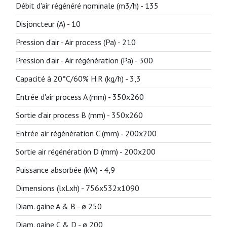
Débit d'air régénéré nominale (m3/h) -
135
Disjoncteur (A) -
10
Pression d'air - Air process (Pa) -
210
Pression d'air - Air régénération (Pa) -
300
Capacité à 20°C/60% H.R (kg/h) -
3,3
Entrée d'air process A (mm) -
350x260
Sortie d'air process B (mm) -
350x260
Entrée air régénération C (mm) -
200x200
Sortie air régénération D (mm) -
200x200
Puissance absorbée (kW) -
4,9
Dimensions (lxLxh) -
756x532x1090
Diam. gaine A & B -
ø 250
Diam. gaine C & D -
ø 200