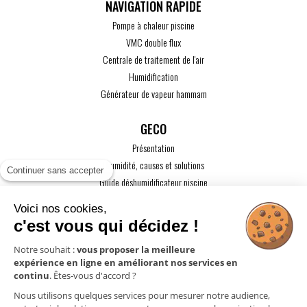
Pompe à chaleur piscine
VMC double flux
Centrale de traitement de l'air
Humidification
Générateur de vapeur hammam
GECO
Présentation
L'humidité, causes et solutions
Continuer sans accepter
Guide déshumidificateur piscine
Guide maison passive
Voici nos cookies,
Guide VMC
c'est vous qui décidez !
ACTUALITÉS
Notre souhait :
vous proposer la meilleure
expérience en ligne en améliorant nos services en
CONTACT
continu
. Êtes-vous d'accord ?
ESPACE PRO
Nous utilisons quelques services pour mesurer notre audience,