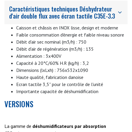
Un vaste choix d'accessoires est également proposé pour
Caractéristiques techniques Déshydrateur
adapter l'appareil à vos besoins et lui permet une modularité
d'air double flux avec écran tactile C35E-3.3
complète.
Caisson et châssis en INOX lisse, design et moderne
Faible consommation d'énergie et faible niveau sonore
Débit d'air sec nominal (m3/h) : 750
Débit d'air de régénération (m3/h) : 135
Alimentation : 3x400V
Capacité à 20°C/60% H.R (kg/h) : 3,2
Dimensions (lxLxh) : 756x532x1090
Haute qualité, fabrication danoise
Ecran tactile 3,5'' pour le contrôle de l'unité
Importante capacité de déshumidification
VERSIONS
La gamme de
déshumidificateurs par absorption