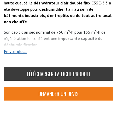
haute qualité, le
déshydrateur d'air double flux
C35E-3.3 a
été développé pour
déshumidifier l'air au sein de
bâtiments industriels, d'entrepôts ou de tout autre local
non chauffé
.
Son débit d'air sec nominal de 750 m³/h pour 135 m³/h de
régénération lui confèrent une
importante capacité de
déshumidification
.
En voir plus...
Son design travaillé et son châssis en Inox lisse lui
permettront de s'intégrer en toute discrétion. L'installation et
la maintenance sont facilitées par l'intégration en standard
TÉLÉCHARGER LA FICHE PRODUIT
d'un écran tactile 3,5“.
Le déshydrateur d'air (ou
déshumidificateur d'air par
DEMANDER UN DEVIS
adsorption)
Geco C35E-3.3, comme le reste de la gamme
C35, est proposé en 4 déclinaisons de puissance pour
satisfaire au mieux vos exigences.