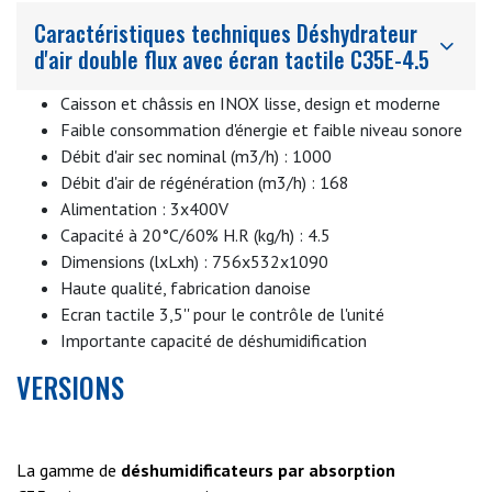
l’hygrométrie
.
Caractéristiques techniques Déshydrateur
d'air double flux avec écran tactile C35E-4.5
Le C35E-4.5, comme l'ensemble de sa gamme, vous est
proposé en 4 versions.
Caisson et châssis en INOX lisse, design et moderne
Faible consommation d'énergie et faible niveau sonore
Débit d'air sec nominal (m3/h) : 1000
Débit d'air de régénération (m3/h) : 168
Alimentation : 3x400V
Capacité à 20°C/60% H.R (kg/h) : 4.5
Dimensions (lxLxh) : 756x532x1090
Haute qualité, fabrication danoise
Ecran tactile 3,5'' pour le contrôle de l'unité
Importante capacité de déshumidification
VERSIONS
La gamme de
déshumidificateurs par absorption