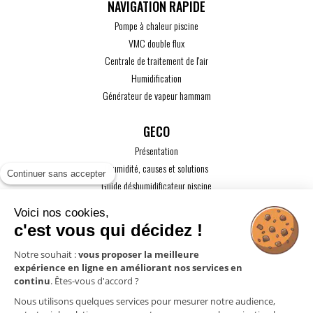
Pompe à chaleur piscine
VMC double flux
Centrale de traitement de l'air
Humidification
Générateur de vapeur hammam
GECO
Présentation
L'humidité, causes et solutions
Continuer sans accepter
Guide déshumidificateur piscine
Guide maison passive
Voici nos cookies,
Guide VMC
c'est vous qui décidez !
ACTUALITÉS
Notre souhait :
vous proposer la meilleure
expérience en ligne en améliorant nos services en
CONTACT
continu
. Êtes-vous d'accord ?
ESPACE PRO
Nous utilisons quelques services pour mesurer notre audience,