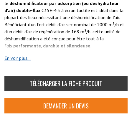
le
déshumidificateur par adsorption (ou déshydrateur
d'air) double-flux
C35E-4.5 à écran tactile est idéal dans la
plupart des lieux nécessitant une déshumidification de l'air.
Bénéficiant d'un fort débit d'air sec nominal de 1000 m³/h et
d'un débit d'air de régénération de 168 m³/h, cette unité de
déshumidification a été conçue pour être tout à la
fois
performante, durable et silencieuse
.
De fabrication danoise, une attention particulière a été portée
En voir plus...
à son design qui a été travaillé pour lui permettre de s'intégrer
en toute discrétion dans les lieux publics..
TÉLÉCHARGER LA FICHE PRODUIT
L'importante capacité de déshumidification
du
déshydrateur C35E-4.5, associée à un large choix de
composants optionnels, lui confèrent un large panel
DEMANDER UN DEVIS
d'utilisations possibles : chambres froides, stations de
pompage, industries pharmaceutique et agroalimentaire,
chantier naval, entrepôts de stockage, et plus largement
tout
local non chauffé nécessitant un contrôle de