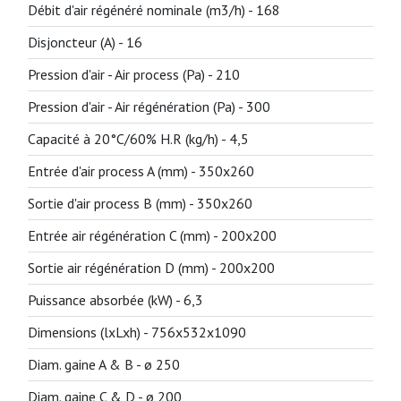
Débit d'air régénéré nominale (m3/h) -
168
Disjoncteur (A) -
16
Pression d'air - Air process (Pa) -
210
Pression d'air - Air régénération (Pa) -
300
Capacité à 20°C/60% H.R (kg/h) -
4,5
Entrée d'air process A (mm) -
350x260
Sortie d'air process B (mm) -
350x260
Entrée air régénération C (mm) -
200x200
Sortie air régénération D (mm) -
200x200
Puissance absorbée (kW) -
6,3
Dimensions (lxLxh) -
756x532x1090
Diam. gaine A & B -
ø 250
Diam. gaine C & D -
ø 200