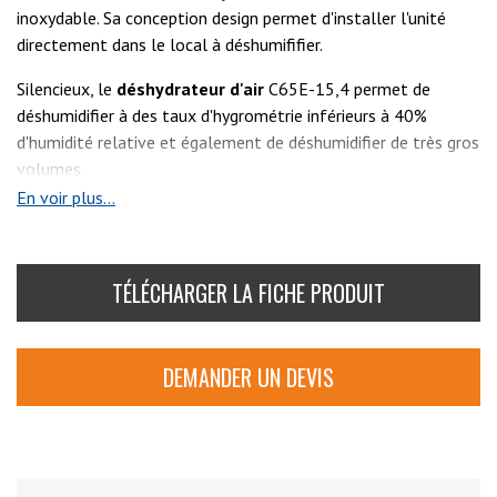
inoxydable. Sa conception design permet d'installer l'unité
directement dans le local à déshumififier.
Silencieux, le
déshydrateur d'air
C65E-15,4 permet de
déshumidifier à des taux d'hygrométrie inférieurs à 40%
d'humidité relative et également de déshumidifier de très gros
volumes.
En voir plus...
Voir aussi :
C65E-7.8
,
C65E-11.1
,
C65E-19.1
/
C65D-
7.1
,
C65D-10.1
,
C65D-14
TÉLÉCHARGER LA FICHE PRODUIT
DEMANDER UN DEVIS