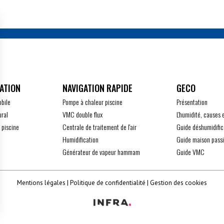
ATION
GECO
obile
Pompe à chaleur piscine
Présentation
ural
VMC double flux
L'humidité, causes 
 piscine
Centrale de traitement de l'air
Guide déshumidific
Humidification
Guide maison pass
Générateur de vapeur hammam
Guide VMC
Mentions légales
Politique de confidentialité
Gestion des cookies
z vos Options