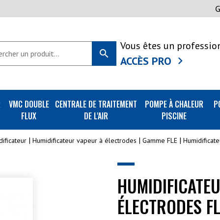
Vous êtes un professio
search
ACCÈS PRO
R
VMC DOUBLE
CENTRALE DE TRAITEMENT
POMPE À CHALEUR
P
FLUX
DE L'AIR
PISCINE
ificateur
Humidificateur vapeur à électrodes
Gamme FLE
Humidificat
HUMIDIFICATE
ÉLECTRODES FL