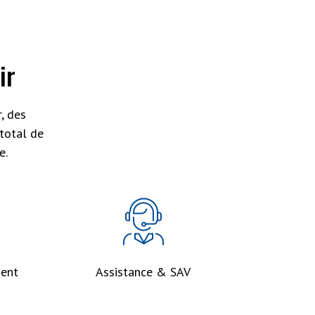
ir
, des
total de
e.
ent
Assistance & SAV