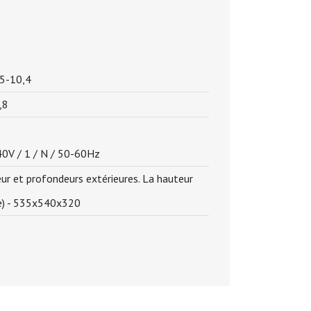
,5-10,4
,8
0V / 1 / N / 50-60Hz
r et profondeurs extérieures. La hauteur
) -
535x540x320