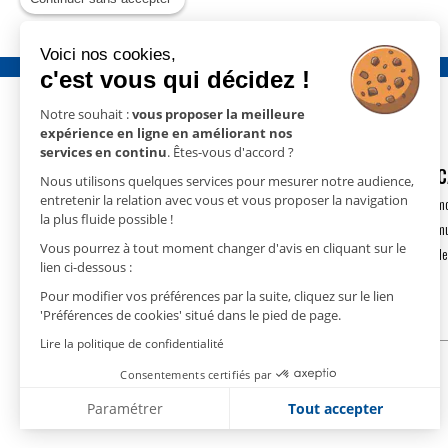
Voici nos cookies,
c'est vous qui décidez !
Notre souhait :
vous proposer la meilleure
expérience en ligne en améliorant nos
services en continu
. Êtes-vous d'accord ?
GECO
- 15 rue Nicolas Cugnot
DÉSHUMIDIFIC
Nous utilisons quelques services pour mesurer notre audience,
67410 DRUSENHEIM
entretenir la relation avec vous et vous proposer la navigation
Déshumidification m
la plus fluide possible !
T.
+33(0)3 88 18 11 18
Déshumidification m
contact@geco.fr
Vous pourrez à tout moment changer d'avis en cliquant sur le
Déshumidification de
lien ci-dessous :
Pour modifier vos préférences par la suite, cliquez sur le lien
'Préférences de cookies' situé dans le pied de page.
Lire la politique de confidentialité
Consentements certifiés par
Paramétrer
Tout accepter
Plateforme de Gestion du Consentement : Personnalise
Axeptio consent