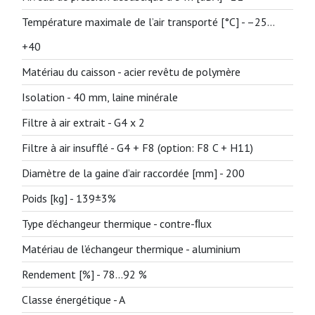
Température maximale de l’air transporté [°C] -
–25…
+40
Matériau du caisson -
acier revêtu de polymère
Isolation -
40 mm, laine minérale
Filtre à air extrait -
G4 x 2
Filtre à air insufflé -
G4 + F8 (option: F8 C + H11)
Diamètre de la gaine d’air raccordée [mm] -
200
Poids [kg] -
139±3%
Type d’échangeur thermique -
contre-ﬂux
Matériau de l’échangeur thermique -
aluminium
Rendement [%] -
78…92 %
Classe énergétique -
A