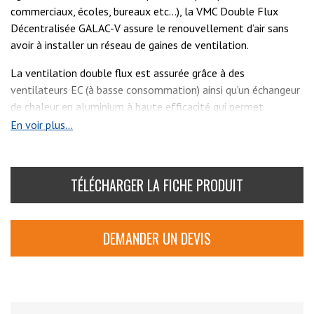
commerciaux, écoles, bureaux etc…), la VMC Double Flux
Décentralisée GALAC-V assure le renouvellement d’air sans
avoir à installer un réseau de gaines de ventilation.
La ventilation double flux est assurée grâce à des
ventilateurs EC (à basse consommation) ainsi qu’un échangeur
de chaleur en aluminium à haute efficacité qui permet
d’assurer un rendement exceptionnel. Ainsi, en hiver, la
En voir plus...
température de l’air insufflé augmente alors qu’en été la
température est diminuée.
TÉLÉCHARGER LA FICHE PRODUIT
Dotée d’un by-pass ainsi que d’une batterie de préchauffage
de série, il est également possible d’ajouter en option une
batterie post-chauffage électrique ainsi que des sondes CO²,
DEMANDER UN DEVIS
d’humidité et de composés organiques volatiles (COV). Il
existe 3 modèles de GALAC-V (verticales) : 300, 500 et
1200m3/h.
Voir aussi :
GALAC500V
et
GALAC1000V