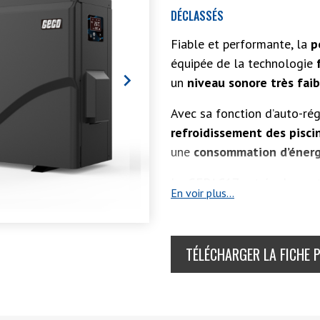
DÉCLASSÉS
Fiable et performante, la
p
équipée de la technologie

un
niveau sonore très faib
Avec sa fonction d’auto-rég
refroidissement des pisci
une
consommation d’énerg
La GEPAC17 est également
En voir plus...
d’un
module wifi
permettant
TÉLÉCHARGER LA FICHE 