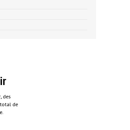
ir
, des
total de
e.