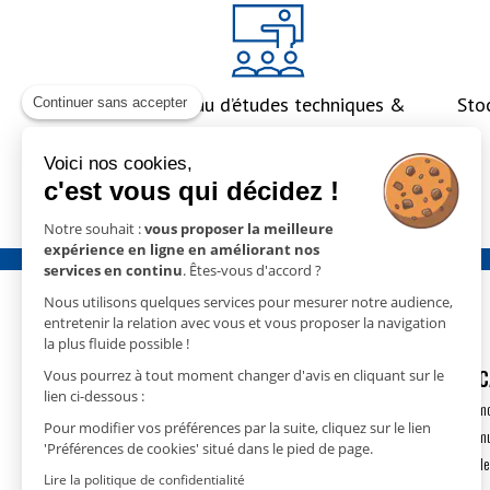
Un bureau d’études techniques &
Sto
Continuer sans accepter
un accompagnement global
Voici nos cookies,
c'est vous qui décidez !
Notre souhait :
vous proposer la meilleure
expérience en ligne en améliorant nos
services en continu
. Êtes-vous d'accord ?
Nous utilisons quelques services pour mesurer notre audience,
entretenir la relation avec vous et vous proposer la navigation
la plus fluide possible !
GECO
- 15 rue Nicolas Cugnot
DÉSHUMIDIFIC
Vous pourrez à tout moment changer d'avis en cliquant sur le
lien ci-dessous :
67410 DRUSENHEIM
Déshumidification m
Pour modifier vos préférences par la suite, cliquez sur le lien
T.
+33(0)3 88 18 11 18
Déshumidification m
'Préférences de cookies' situé dans le pied de page.
contact@geco.fr
Déshumidification de
Lire la politique de confidentialité