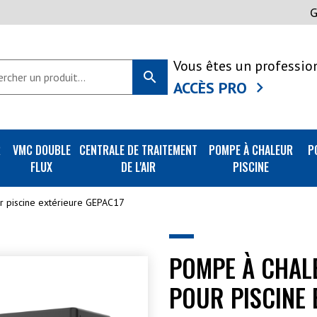
Vous êtes un professio
search
ACCÈS PRO
R
VMC DOUBLE
CENTRALE DE TRAITEMENT
POMPE À CHALEUR
P
FLUX
DE L'AIR
PISCINE
ur piscine extérieure GEPAC17
POMPE À CHAL
POUR PISCINE 