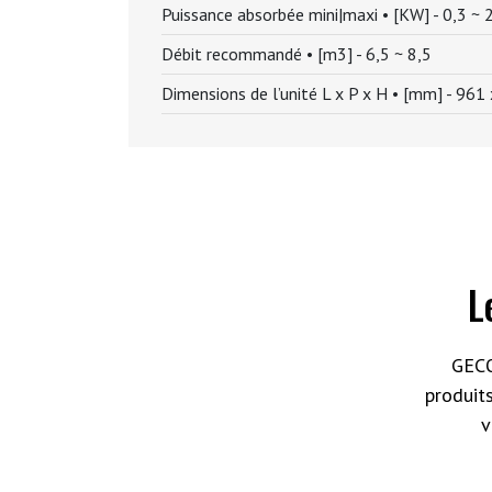
Puissance absorbée mini|maxi • [KW] -
0,3 ~ 
Débit recommandé • [m3] -
6,5 ~ 8,5
Dimensions de l’unité L x P x H • [mm] -
961 
L
GECO
produit
v