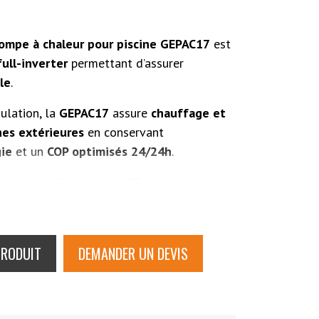
ompe à chaleur pour piscine GEPAC17
est
full-inverter
permettant d’assurer
le
.
ulation, la
GEPAC17
assure
chauffage et
nes extérieures
en conservant
ie
et un
COP optimisés 24/24h
.
 équipée d’un
écran tactile
ainsi que
 de la contrôler avec un smartphone.
PRODUIT
DEMANDER UN DEVIS