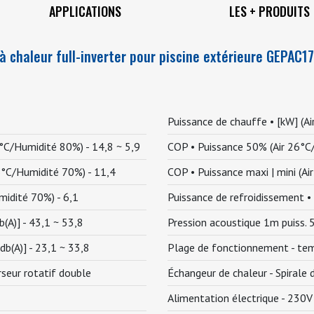
APPLICATIONS
LES + PRODUITS
 chaleur full-inverter pour piscine extérieure GEPAC17
Puissance de chauffe • [kW] (
6°C/Humidité 80%) -
14,8 ~ 5,9
COP • Puissance 50% (Air 26°
26°C/Humidité 70%) -
11,4
COP • Puissance maxi | mini (
midité 70%) -
6,1
Puissance de refroidissement 
b(A)] -
43,1 ~ 53,8
Pression acoustique 1m puiss. 5
db(A)] -
23,1 ~ 33,8
Plage de fonctionnement - tem
rseur rotatif double
Échangeur de chaleur -
Spirale 
Alimentation électrique -
230V 