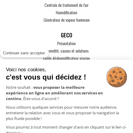
Centrale de traitement de l'air
Humidification
Générateur de vapeur hammam
GECO
Présentation
L'humidité, causes et solutions
Continuer sans accepter
Guide déshumidificateur piscine
Guide maison passive
Voici nos cookies,
Guide VMC
c'est vous qui décidez !
ACTUALITÉS
Notre souhait :
vous proposer la meilleure
expérience en ligne en améliorant nos services en
CONTACT
continu
. Êtes-vous d'accord ?
ESPACE PRO
Nous utilisons quelques services pour mesurer notre audience,
entretenir la relation avec vous et vous proposer la navigation la
plus fluide possible !
Mentions légales
Vous pourrez à tout moment changer d'avis en cliquant sur le lien ci-
Politique de confidentialité
dessous :