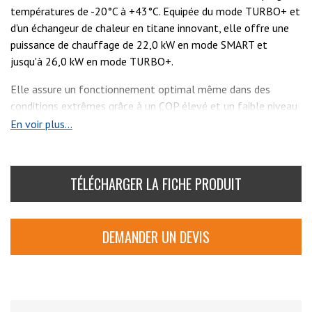
températures de -20°C à +43°C. Equipée du mode TURBO+ et
d'un échangeur de chaleur en titane innovant, elle offre une
puissance de chauffage de 22,0 kW en mode SMART et
jusqu'à 26,0 kW en mode TURBO+.
Elle assure un fonctionnement optimal même dans des
conditions extrêmes grâce à un COP élevé et un faible niveau
sonore. La GEPAC26XR peut atteindre un
COP maximal de
En voir plus...
20,3
, garantissant une efficacité énergétique optimale. Son
compresseur à double rotation et son moteur de ventilateur
brushless garantissent une précision et une durabilité
TÉLÉCHARGER LA FICHE PRODUIT
exceptionnelles.
En tant que solution plug & play, la GEPAC26XR ajuste
DEMANDER UN DEVIS
également sa consommation énergétique via les modes
SMART et SILENCE, et intègre un dégivrage intelligent pour
une
performance optimale
tout au long de l'année.