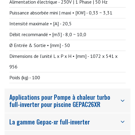
Alimentation électrique -
230V | 1 Phase | 50 Hz
Puissance absorbée mini | maxi • [KW] -
0,33 ~ 3,31
Intensité maximale • [A] -
20,5
Débit recommandé • [m3] -
8,0 ~ 10,0
Ø Entrée & Sortie • [mm] -
50
Dimensions de l’unité L x P x H • [mm] -
1072 x 541 x
956
Poids (kg) -
100
Applications pour Pompe à chaleur turbo
full-inverter pour piscine GEPAC26XR
La gamme Gepac-xr full-inverter