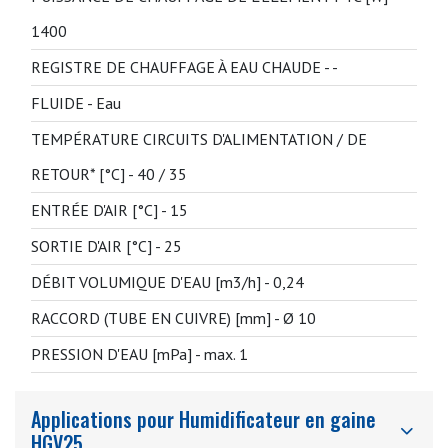
1400
REGISTRE DE CHAUFFAGE À EAU CHAUDE -
-
FLUIDE -
Eau
TEMPÉRATURE CIRCUITS D'ALIMENTATION / DE
RETOUR* [°C] -
40 / 35
ENTRÉE D'AIR [°C] -
15
SORTIE D'AIR [°C] -
25
DÉBIT VOLUMIQUE D'EAU [m3/h] -
0,24
RACCORD (TUBE EN CUIVRE) [mm] -
Ø 10
PRESSION D'EAU [mPa] -
max. 1
Applications pour Humidificateur en gaine
HGV25