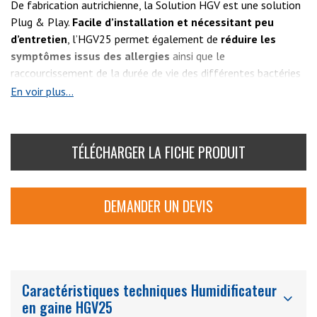
De fabrication autrichienne, la Solution HGV est une solution
Plug & Play.
Facile d’installation et nécessitant peu
d’entretien
, l’HGV25 permet également de
réduire les
symptômes issus des allergies
ainsi que le
raccourcissement de la durée de vie des différentes bactéries
et virus.
En voir plus...
L’
HGV25
est p
arfaitement hygiénique
grâce au traitement
de l’eau par lumière UVC pour
empêcher la prolifération des
TÉLÉCHARGER LA FICHE PRODUIT
bactéries et des germes
.
DEMANDER UN DEVIS
Caractéristiques techniques Humidificateur
en gaine HGV25