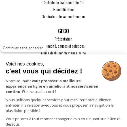
Centrale de traitement de l'air
Humidification
Générateur de vapeur hammam
GECO
Présentation
L'humidité, causes et solutions
Continuer sans accepter
Guide déshumidificateur piscine
Guide maison passive
Voici nos cookies,
Guide VMC
c'est vous qui décidez !
ACTUALITÉS
Notre souhait :
vous proposer la meilleure
expérience en ligne en améliorant nos services en
CONTACT
continu
. Êtes-vous d'accord ?
ESPACE PRO
Nous utilisons quelques services pour mesurer notre audience,
entretenir la relation avec vous et vous proposer la navigation la
plus fluide possible !
Mentions légales
Vous pourrez à tout moment changer d'avis en cliquant sur le lien ci-
Politique de confidentialité
dessous :