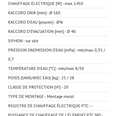
CHAUFFAGE ÉLECTRIQUE [W] -
max. 1450
RACCORD D'AIR [mm] -
Ø 160
RACCORD D'EAU [pouces] -
Ø3⁄4
RACCORD D’ÉVACUATION [mm] -
Ø 40
SIPHON -
sur site
PRESSION D'ADMISSION D'EAU [mPa] -
min/max. 0,35 /
0,7
TEMPÉRATURE D'EAU [°C] -
min/max. 8/30
POIDS (SANS/AVEC EAU) [kg] -
25 / 28
CLASSE DE PROTECTION [IP] -
20
TYPE DE MONTAGE -
Montage mural
REGISTRE DE CHAUFFAGE ÉLECTRIQUE PTC -
-
PUISSANCE DE CHAUFFAGE DE L’ÉLÉMENT PTC [W] -