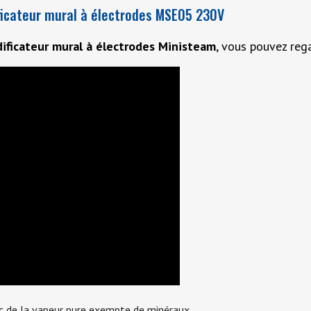
ficateur mural à électrodes MSE05 230V
dificateur mural à électrodes Ministeam
, vous pouvez reg
ec de la vapeur pure exempte de minéraux