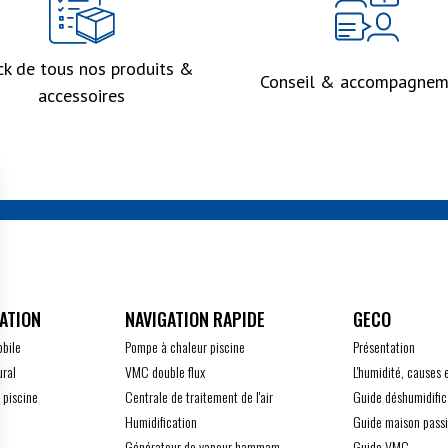
ck de tous nos produits &
Conseil & accompagnem
accessoires
ATION
GECO
obile
Pompe à chaleur piscine
Présentation
ural
VMC double flux
L'humidité, causes 
 piscine
Centrale de traitement de l'air
Guide déshumidific
Humidification
Guide maison pass
Générateur de vapeur hammam
Guide VMC