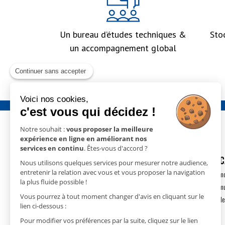
Un bureau d’études techniques &
Sto
un accompagnement global
Continuer sans accepter
Voici nos cookies,
c'est vous qui décidez !
Notre souhait :
vous proposer la meilleure
expérience en ligne en améliorant nos
services en continu
. Êtes-vous d'accord ?
GECO
- 15 rue Nicolas Cugnot
DÉSHUMIDIFIC
Nous utilisons quelques services pour mesurer notre audience,
67410 DRUSENHEIM
entretenir la relation avec vous et vous proposer la navigation
Déshumidification m
la plus fluide possible !
T.
+33(0)3 88 18 11 18
Déshumidification m
contact@geco.fr
Vous pourrez à tout moment changer d'avis en cliquant sur le
Déshumidification de
lien ci-dessous :
Pour modifier vos préférences par la suite, cliquez sur le lien