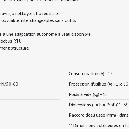
ouvrir, à nettoyer et à réutiliser
inoxydable, interchangeables sans outils
ce à une adaptation autonome à l’eau disponible
 Modbus RTU
ement structuré
Consommation (A) -
15
/N/50-60
Protection (fusible) (A) -
1 x 16
Poids à vide (kg) -
15
Dimensions (l x h x Prof.)** -
59
Raccord d'eau usée (mm) -
dans
** Dimensions extérieures en l