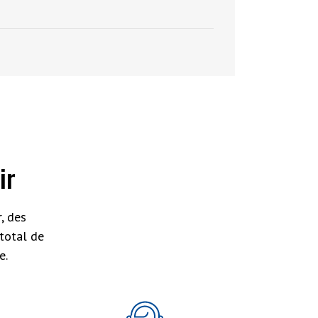
ir
, des
total de
e.