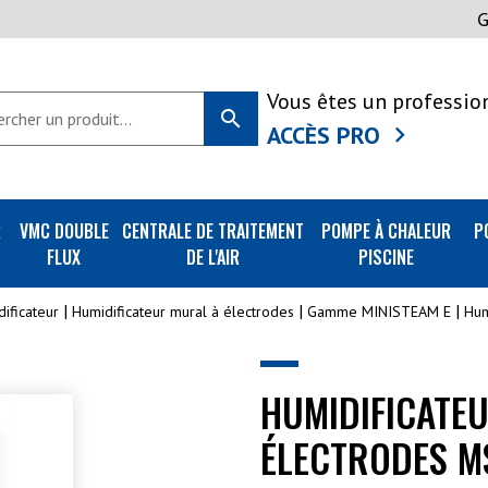
Vous êtes un professio
search
ACCÈS PRO
R
VMC DOUBLE
CENTRALE DE TRAITEMENT
POMPE À CHALEUR
P
FLUX
DE L'AIR
PISCINE
ificateur
Humidificateur mural à électrodes
Gamme MINISTEAM E
Hum
HUMIDIFICATE
ÉLECTRODES M