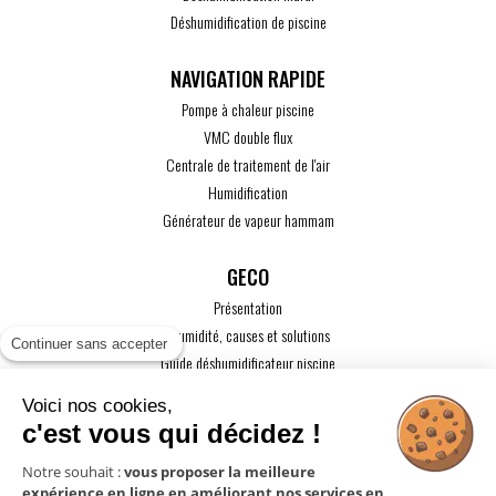
Déshumidification de piscine
Pompe à chaleur piscine
VMC double flux
Centrale de traitement de l'air
Humidification
Générateur de vapeur hammam
GECO
Présentation
L'humidité, causes et solutions
Continuer sans accepter
Guide déshumidificateur piscine
Guide maison passive
Voici nos cookies,
Guide VMC
c'est vous qui décidez !
ACTUALITÉS
Notre souhait :
vous proposer la meilleure
expérience en ligne en améliorant nos services en