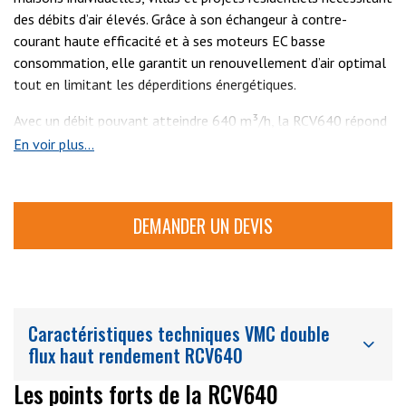
des débits d’air élevés. Grâce à son échangeur à contre-
courant haute efficacité et à ses moteurs EC basse
consommation, elle garantit un renouvellement d’air optimal
tout en limitant les déperditions énergétiques.
Avec un débit pouvant atteindre 640 m³/h, la RCV640 répond
aux besoins des habitations les plus exigeantes en matière de
En voir plus...
qualité d’air intérieur, de confort thermique et d’efficacité
énergétique.
DEMANDER UN DEVIS
Notre système de
ventilation mécanique contrôlée
est
Plug & Play, c’est-à-dire qu’il est simple d’installation, simple
de maintenance et facilement contrôlable grâce à
l’application mobile, logiciel PCTOOL ou via une
télécommande sans fil. Un panneau de commande est
Caractéristiques techniques VMC double
également intégré sur la VMC Double Flux RCV480.
flux haut rendement RCV640
Voir aussi :
RCV320
,
Les points forts de la RCV640
RCV480
,
RCC220
,
HCC260
,
HCV400
,
HCV460
,