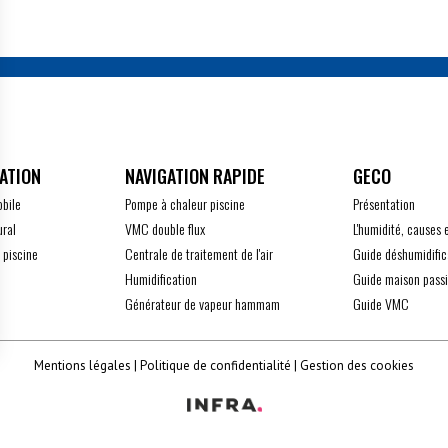
ATION
GECO
obile
Pompe à chaleur piscine
Présentation
ural
VMC double flux
L'humidité, causes 
 piscine
Centrale de traitement de l'air
Guide déshumidific
Humidification
Guide maison pass
Générateur de vapeur hammam
Guide VMC
z vos Options
Mentions légales
Politique de confidentialité
Gestion des cookies
 paramètres de confidentialité, en garantissant la conform