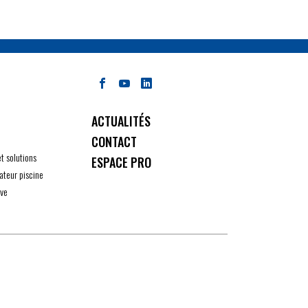
ACTUALITÉS
CONTACT
et solutions
ESPACE PRO
ateur piscine
ive
ité avec les réglementations. Personnalisez vos préférenc