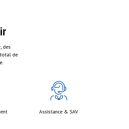
ir
, des
total de
e.
ent
Assistance & SAV