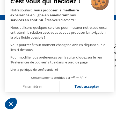
c'est vous qui décidez !
Notre souhait :
vous proposer la meilleure
expérience en ligne en améliorant nos
services en continu
. Êtes-vous d'accord ?
Nous utilisons quelques services pour mesurer notre audience,
entretenir la relation avec vous et vous proposer la navigation
la plus fluide possible !
GECO
- 15 rue Nicolas Cugnot
DÉSHUMIDIFIC
Vous pourrez à tout moment changer d'avis en cliquant sur le
lien ci-dessous :
67410 DRUSENHEIM
Déshumidification m
Pour modifier vos préférences par la suite, cliquez sur le lien
T.
+33(0)3 88 18 11 18
Déshumidification m
'Préférences de cookies' situé dans le pied de page.
contact@geco.fr
Déshumidification de
Lire la politique de confidentialité
Consentements certifiés par
Paramétrer
Tout accepter
Plateforme de Gestion du Consentement : Personnalise
Axeptio consent
Notre plateforme vous permet d'adapter et de gérer vos