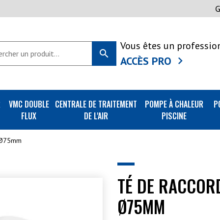
Vous êtes un professio
search
ACCÈS PRO
R
VMC DOUBLE
CENTRALE DE TRAITEMENT
POMPE À CHALEUR
P
FLUX
DE L'AIR
PISCINE
 Ø75mm
TÉ DE RACCOR
Ø75MM