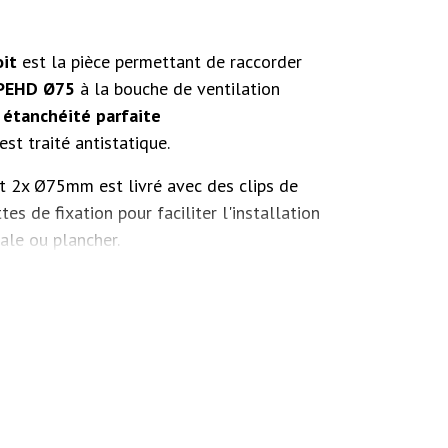
oit
est la pièce permettant de raccorder
 PEHD Ø75
à la bouche de ventilation
e
étanchéité parfaite
est traité antistatique.
t 2x Ø75mm est livré avec des clips de
es de fixation pour faciliter l'installation
ale ou plancher.