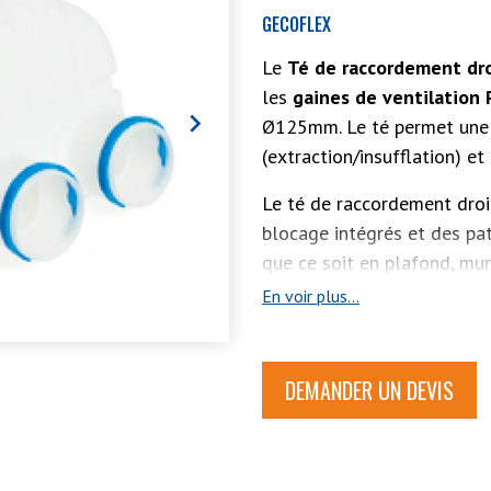
GECOFLEX
Le
Té de raccordement dr
les
gaines de ventilation

Ø125mm. Le té permet un
(extraction/insufflation) et 
Le té de raccordement droi
blocage intégrés et des patt
que ce soit en plafond, mur
En voir plus...
DEMANDER UN DEVIS