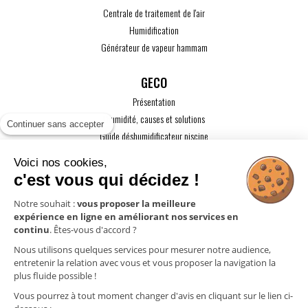
Centrale de traitement de l'air
Humidification
Générateur de vapeur hammam
GECO
Présentation
L'humidité, causes et solutions
Continuer sans accepter
Guide déshumidificateur piscine
Guide maison passive
Voici nos cookies,
Guide VMC
c'est vous qui décidez !
ACTUALITÉS
Notre souhait :
vous proposer la meilleure
expérience en ligne en améliorant nos services en
CONTACT
continu
. Êtes-vous d'accord ?
ESPACE PRO
Nous utilisons quelques services pour mesurer notre audience,
entretenir la relation avec vous et vous proposer la navigation la
plus fluide possible !
Mentions légales
Vous pourrez à tout moment changer d'avis en cliquant sur le lien ci-
Politique de confidentialité