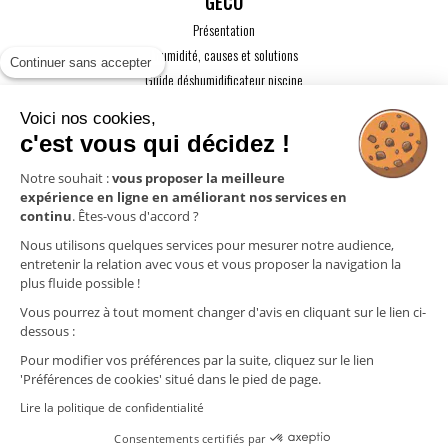
GECO
Présentation
L'humidité, causes et solutions
Continuer sans accepter
Guide déshumidificateur piscine
Guide maison passive
Voici nos cookies,
Guide VMC
c'est vous qui décidez !
ACTUALITÉS
Notre souhait :
vous proposer la meilleure
expérience en ligne en améliorant nos services en
CONTACT
continu
. Êtes-vous d'accord ?
ESPACE PRO
Nous utilisons quelques services pour mesurer notre audience,
entretenir la relation avec vous et vous proposer la navigation la
plus fluide possible !
Mentions légales
Vous pourrez à tout moment changer d'avis en cliquant sur le lien ci-
Politique de confidentialité
dessous :
Gestion des cookies
Pour modifier vos préférences par la suite, cliquez sur le lien
'Préférences de cookies' situé dans le pied de page.
Lire la politique de confidentialité
Cliquez ici pour
Consentements certifiés par