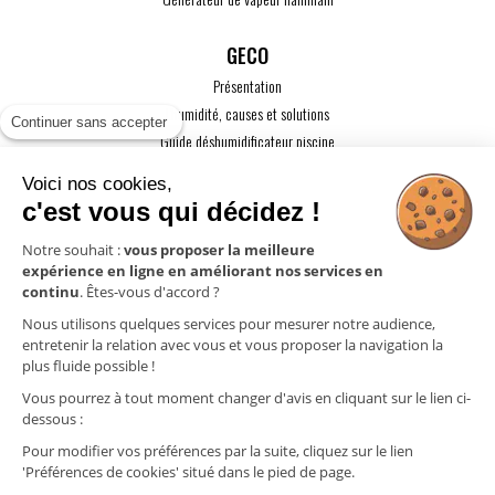
GECO
Présentation
L'humidité, causes et solutions
Continuer sans accepter
Guide déshumidificateur piscine
Guide maison passive
Voici nos cookies,
Guide VMC
c'est vous qui décidez !
ACTUALITÉS
Notre souhait :
vous proposer la meilleure
expérience en ligne en améliorant nos services en
CONTACT
continu
. Êtes-vous d'accord ?
ESPACE PRO
Nous utilisons quelques services pour mesurer notre audience,
entretenir la relation avec vous et vous proposer la navigation la
plus fluide possible !
Mentions légales
Vous pourrez à tout moment changer d'avis en cliquant sur le lien ci-
Politique de confidentialité
dessous :
Gestion des cookies
Pour modifier vos préférences par la suite, cliquez sur le lien
'Préférences de cookies' situé dans le pied de page.