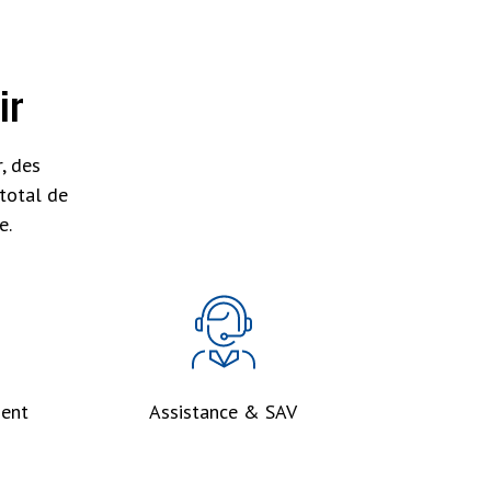
ir
, des
total de
e.
ent
Assistance & SAV