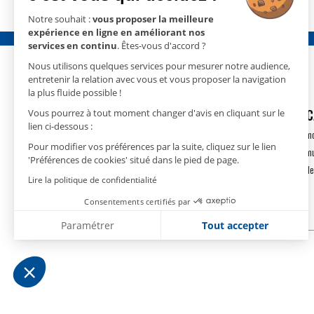
Notre souhait :
vous proposer la meilleure
expérience en ligne en améliorant nos
services en continu
. Êtes-vous d'accord ?
Nous utilisons quelques services pour mesurer notre audience,
entretenir la relation avec vous et vous proposer la navigation
la plus fluide possible !
GECO
- 15 rue Nicolas Cugnot
DÉSHUMIDIFIC
Vous pourrez à tout moment changer d'avis en cliquant sur le
lien ci-dessous :
67410 DRUSENHEIM
Déshumidification m
Pour modifier vos préférences par la suite, cliquez sur le lien
T.
+33(0)3 88 18 11 18
Déshumidification m
'Préférences de cookies' situé dans le pied de page.
contact@geco.fr
Déshumidification de
Lire la politique de confidentialité
Consentements certifiés par
Paramétrer
Tout accepter
Plateforme de Gestion du Consentement : Personnalise
Axeptio consent
Notre plateforme vous permet d'adapter et de gérer vos