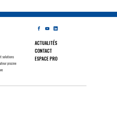
ACTUALITÉS
CONTACT
et solutions
ESPACE PRO
ateur piscine
ive
ité avec les réglementations. Personnalisez vos préférenc