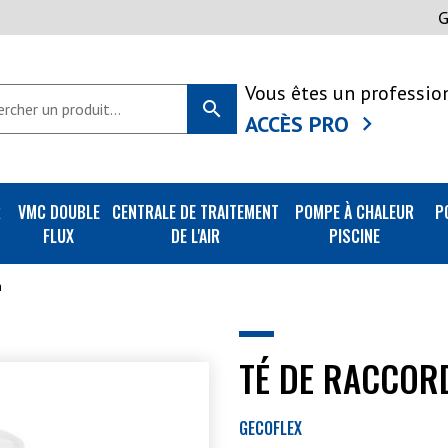
Vous êtes un professio
search
ACCÈS PRO
R
VMC DOUBLE
CENTRALE DE TRAITEMENT
POMPE À CHALEUR
P
FLUX
DE L'AIR
PISCINE
m
TÉ DE RACCOR
GECOFLEX