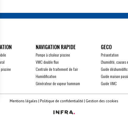
ATION
GECO
obile
Pompe à chaleur piscine
Présentation
ural
VMC double flux
L'humidité, causes 
 piscine
Centrale de traitement de l'air
Guide déshumidific
Humidification
Guide maison pass
Générateur de vapeur hammam
Guide VMC
z vos Options
Mentions légales
Politique de confidentialité
Gestion des cookies
 paramètres de confidentialité, en garantissant la conform