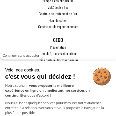
Pompe à chaleur piscine
VMC double flux
Centrale de traitement de l'air
Humidification
Générateur de vapeur hammam
GECO
Présentation
L'humidité, causes et solutions
Continuer sans accepter
Guide déshumidificateur piscine
Guide maison passive
Voici nos cookies,
Guide VMC
c'est vous qui décidez !
ACTUALITÉS
Notre souhait :
vous proposer la meilleure
expérience en ligne en améliorant nos services en
CONTACT
continu
. Êtes-vous d'accord ?
ESPACE PRO
Nous utilisons quelques services pour mesurer notre audience,
entretenir la relation avec vous et vous proposer la navigation la
plus fluide possible !