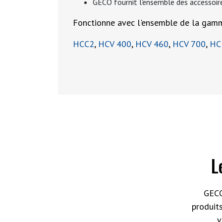
GECO fournit l'ensemble des accessoire
Fonctionne avec l'ensemble de la g
HCC2
,
HCV 400
,
HCV 460
,
HCV 700
,
HC
L
GECO
produit
v