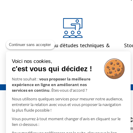
Un bureau d’études techniques &
Sto
Continuer sans accepter
un accompagnement global
Voici nos cookies,
c'est vous qui décidez !
Notre souhait :
vous proposer la meilleure
expérience en ligne en améliorant nos
services en continu
. Êtes-vous d'accord ?
Nous utilisons quelques services pour mesurer notre audience,
entretenir la relation avec vous et vous proposer la navigation
la plus fluide possible !
GECO
- 15 rue Nicolas Cugnot
DÉSHUMIDIFIC
Vous pourrez à tout moment changer d'avis en cliquant sur le
lien ci-dessous :
67410 DRUSENHEIM
Déshumidification m