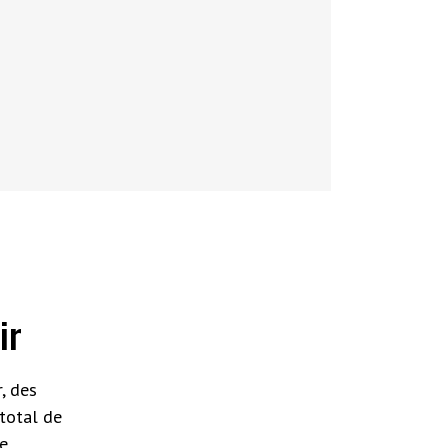
ir
, des
total de
e.