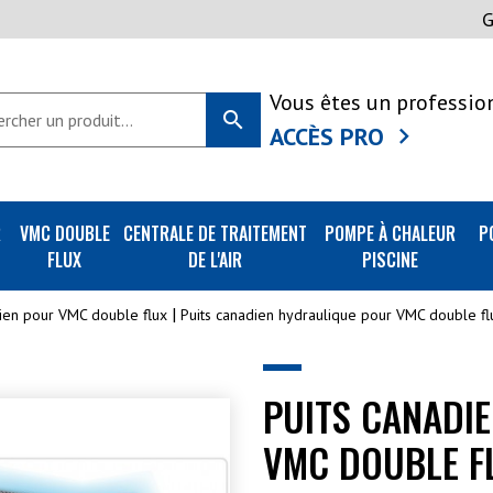
Vous êtes un professio
search
ACCÈS PRO
R
VMC DOUBLE
CENTRALE DE TRAITEMENT
POMPE À CHALEUR
P
FLUX
DE L'AIR
PISCINE
dien pour VMC double flux
Puits canadien hydraulique pour VMC double fl
PUITS CANADI
VMC DOUBLE F