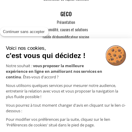
GECO
Présentation
L'humidité, causes et solutions
Continuer sans accepter
Guide déshumidificateur piscine
Guide maison passive
Voici nos cookies,
Guide VMC
c'est vous qui décidez !
ACTUALITÉS
Notre souhait :
vous proposer la meilleure
expérience en ligne en améliorant nos services en
CONTACT
continu
. Êtes-vous d'accord ?
ESPACE PRO
Nous utilisons quelques services pour mesurer notre audience,
entretenir la relation avec vous et vous proposer la navigation la
plus fluide possible !
Mentions légales
Vous pourrez à tout moment changer d'avis en cliquant sur le lien ci-
Politique de confidentialité
dessous :
Gestion des cookies
Pour modifier vos préférences par la suite, cliquez sur le lien
'Préférences de cookies' situé dans le pied de page.