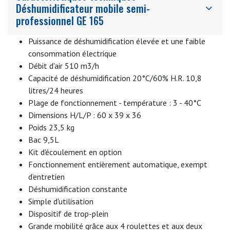
immédiatement évacuée vers la canalisation. Enfin, avant
Déshumidificateur mobile semi-
d’être restitué au local, le condenseur du groupe frigorifique
professionnel GE 165
chauffe
l’air
déshumidifié
à une température supérieure
d’environ 3°C à la température initiale.
Puissance de déshumidification élevée et une faible
consommation électrique
Voir aussi :
GE125
Débit d'air 510 m3/h
Capacité de déshumidification 20°C/60% H.R. 10,8
litres/24 heures
Plage de fonctionnement - température : 3 - 40°C
Dimensions H/L/P : 60 x 39 x 36
Poids 23,5 kg
Bac 9,5L
Kit d'écoulement en option
Fonctionnement entièrement automatique, exempt
d’entretien
Déshumidification constante
Simple d'utilisation
Dispositif de trop-plein
Grande mobilité grâce aux 4 roulettes et aux deux