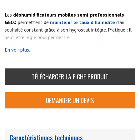
Les
déshumidificateurs mobiles semi-professionnels
GECO
permettent de
maintenir le taux d’humidité
d’air
souhaité constant grâce à son hygrostat intégré. Pratique : il
peut être réglé pour permettre
un
fonctionnement
permanent
. Un dispositif de trop-plein
En voir plus...
déclenche l'arrêt de l’appareil lorsque le bac à eau est plein.
FONCTIONNEMENT DU
TÉLÉCHARGER LA FICHE PRODUIT
DÉSHUMIDIFICATEUR GECO
DEMANDER UN DEVIS
En premier lieu, l’air ambiant humide est aspiré par un
ventilateur puis refroidi en dessous du point de rosée sur les
surfaces de refroidissement de la machine frigorifique. Lors
d'une seconde étape,
l’eau contenue dans l’air se condense
,
s’égoutte dans une cuvette de rétention d’eau puis est
Caractéristiques techniques