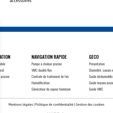
accessoires
ATION
GECO
obile
Pompe à chaleur piscine
Présentation
ural
VMC double flux
L'humidité, causes 
 piscine
Centrale de traitement de l'air
Guide déshumidific
Humidification
Guide maison pass
Générateur de vapeur hammam
Guide VMC
Mentions légales
Politique de confidentialité
Gestion des cookies