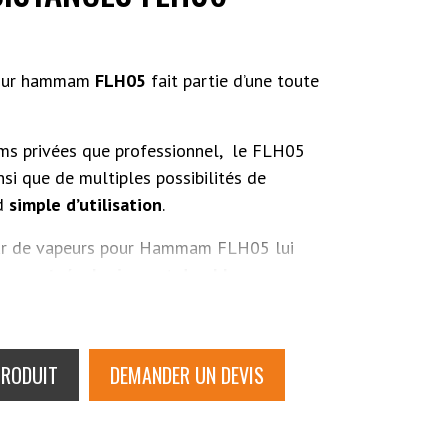
pour hammam
FLH05
fait partie d’une toute
s privées que professionnel,
le FLH05
nsi que de multiples possibilités de
nd
simple d’utilisation
.
eur de vapeurs pour Hammam FLH05 lui
formant
,
écologique
et
durable
.
PRODUIT
DEMANDER UN DEVIS