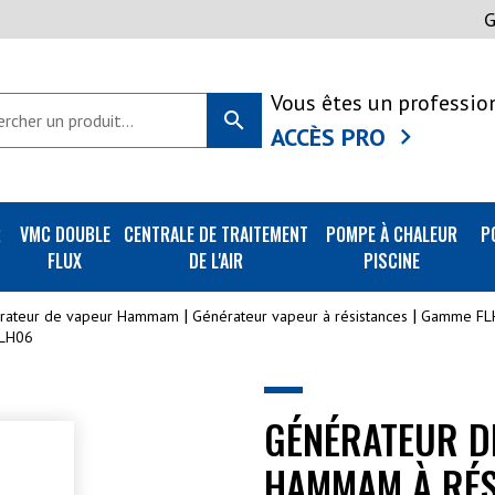
Vous êtes un professio
search
ACCÈS PRO
R
VMC DOUBLE
CENTRALE DE TRAITEMENT
POMPE À CHALEUR
P
FLUX
DE L'AIR
PISCINE
rateur de vapeur Hammam
Générateur vapeur à résistances
Gamme FL
FLH06
GÉNÉRATEUR D
HAMMAM À RÉS