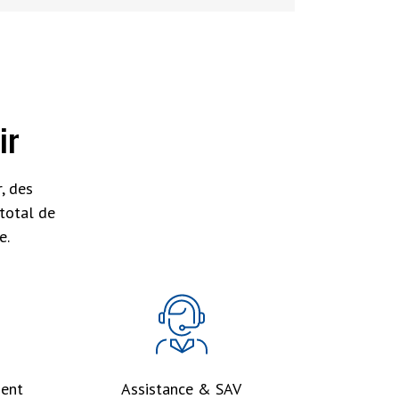
ir
, des
total de
e.
ent
Assistance & SAV