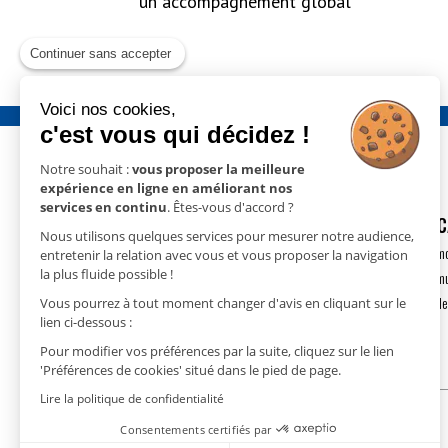
un accompagnement global
Continuer sans accepter
Voici nos cookies,
c'est vous qui décidez !
Notre souhait :
vous proposer la meilleure
expérience en ligne en améliorant nos
services en continu
. Êtes-vous d'accord ?
GECO
- 15 rue Nicolas Cugnot
DÉSHUMIDIFIC
Nous utilisons quelques services pour mesurer notre audience,
67410 DRUSENHEIM
Déshumidification m
entretenir la relation avec vous et vous proposer la navigation
T.
+33(0)3 88 18 11 18
la plus fluide possible !
Déshumidification m
contact@geco.fr
Déshumidification de
Vous pourrez à tout moment changer d'avis en cliquant sur le
lien ci-dessous :
Pour modifier vos préférences par la suite, cliquez sur le lien
'Préférences de cookies' situé dans le pied de page.
Lire la politique de confidentialité
Consentements certifiés par