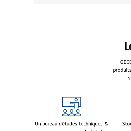
L
GECO
produit
v
Un bureau d’études techniques &
Sto