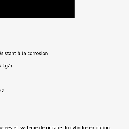
sistant à la corrosion
5 kg/h
Hz
usées et système de rinçage du cylindre en option.