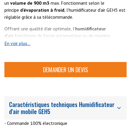
un
volume
de
900
m3
max. Fonctionnant selon le
principe
d'évaporation
à
froid
, l'humidificateur d'air GEH5 est
réglable grâce à sa télécommande.
Offrant une qualité d'air optimale, l'
humidificateur
d'air
fonctionne de façon automatique ou de manière
manuelle avec
4
niveaux
de
vitesse
. L'
humidificateur d'air
est
En voir plus...
équipé également d'une
sonde
d'hygrométrie
sans fil
permettant
DEMANDER UN DEVIS
Caractéristiques techniques Humidificateur
d'air mobile GEH5
- Commande 100% électronique