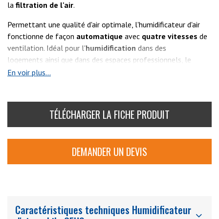
la
filtration
de
l'air
.
Permettant une qualité d'air optimale, l'humidificateur
d'air
fonctionne de façon
automatique
avec
quatre
vitesses
de
ventilation. Idéal pour l'
humidification
dans des
logements ainsi que dans des espaces professionnels, le
GEH3 dispose d'une capacité d'humidification allant jusqu'à
En voir plus...
500m3/h
.
TÉLÉCHARGER LA FICHE PRODUIT
DEMANDER UN DEVIS
Caractéristiques techniques Humidificateur