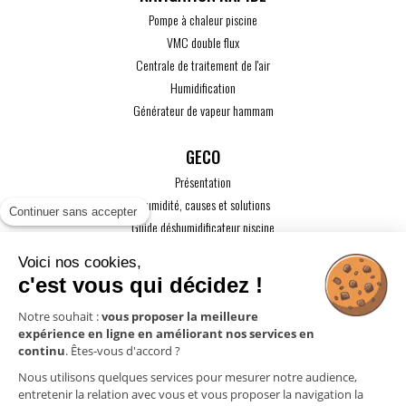
Pompe à chaleur piscine
VMC double flux
Centrale de traitement de l'air
Humidification
Générateur de vapeur hammam
GECO
Présentation
L'humidité, causes et solutions
Continuer sans accepter
Guide déshumidificateur piscine
Guide maison passive
Voici nos cookies,
Guide VMC
c'est vous qui décidez !
ACTUALITÉS
Notre souhait :
vous proposer la meilleure
expérience en ligne en améliorant nos services en
CONTACT
continu
. Êtes-vous d'accord ?
ESPACE PRO
Nous utilisons quelques services pour mesurer notre audience,
entretenir la relation avec vous et vous proposer la navigation la