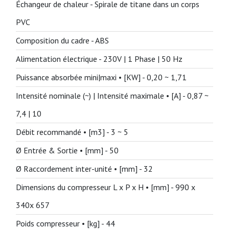
Échangeur de chaleur -
Spirale de titane dans un corps
PVC
Composition du cadre -
ABS
Alimentation électrique -
230V | 1 Phase | 50 Hz
Puissance absorbée mini|maxi • [KW] -
0,20 ~ 1,71
Intensité nominale (~) | Intensité maximale • [A] -
0,87 ~
7,4 | 10
Débit recommandé • [m3] -
3 ~ 5
Ø Entrée & Sortie • [mm] -
50
Ø Raccordement inter-unité • [mm] -
32
Dimensions du compresseur L x P x H • [mm] -
990 x
340x 657
Poids compresseur • [kg] -
44