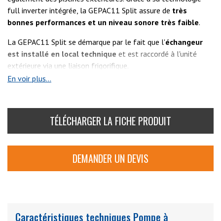
full inverter intégrée, la GEPAC11 Split assure de
très
bonnes performances et un niveau sonore très faible
.
La GEPAC11 Split se démarque par le fait que l'
échangeur
est installé en local technique
et est raccordé à l'unité
extérieure via une liaison frigorifique.
En voir plus...
De plus, la
pompe à chaleur bi-bloc
pour piscine
est
équipée d'un module WIFI
qui permet de piloter la
pompe à chaleur via son smartphone à distance.
TÉLÉCHARGER LA FICHE PRODUIT
Voir aussi :
GEPAC15 Split
,
GEPAC17 Split
,
GEPAC21
Split
et
GEPAC27 Split
DEMANDER UN DEVIS
Caractéristiques techniques Pompe à