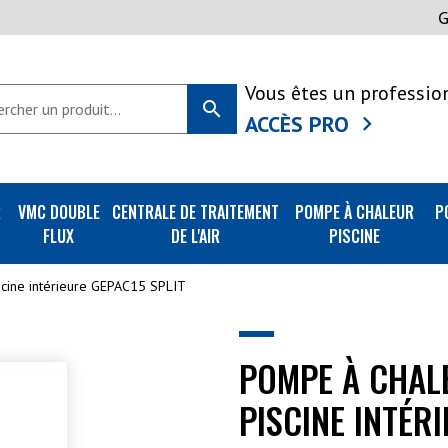
Vous êtes un professio
search
ACCÈS PRO
R
VMC DOUBLE
CENTRALE DE TRAITEMENT
POMPE À CHALEUR
P
FLUX
DE L'AIR
PISCINE
scine intérieure GEPAC15 SPLIT
POMPE À CHAL
PISCINE INTÉR