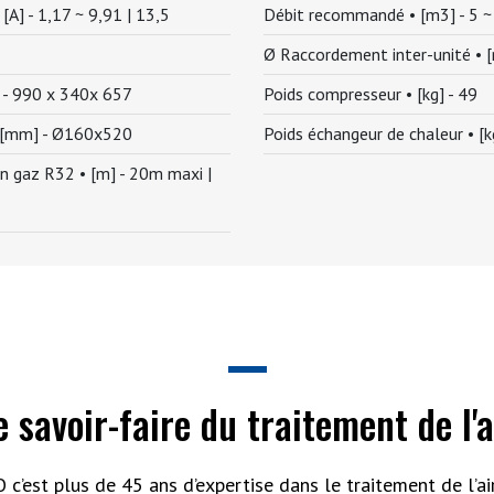
 [A] -
1,17 ~ 9,91 | 13,5
Débit recommandé • [m3] -
5 ~
Ø Raccordement inter-unité • 
 -
990 x 340x 657
Poids compresseur • [kg] -
49
 [mm] -
Ø160x520
Poids échangeur de chaleur • [k
en gaz R32 • [m] -
20m maxi |
e savoir-faire du traitement de l'a
 c’est plus de 45 ans d’expertise dans le traitement de l’air