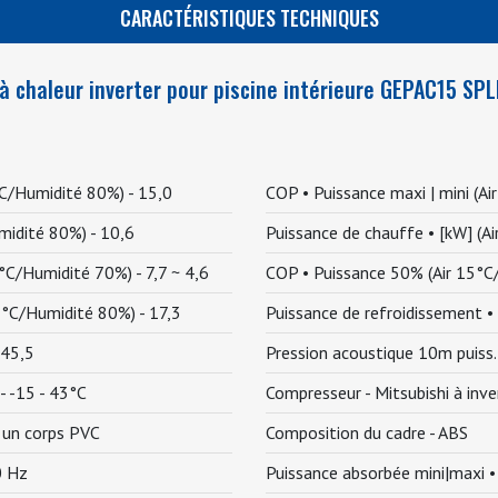
CARACTÉRISTIQUES TECHNIQUES
 chaleur inverter pour piscine intérieure GEPAC15 SPL
°C/Humidité 80%) -
15,0
COP • Puissance maxi | mini (
midité 80%) -
10,6
Puissance de chauffe • [kW] (
6°C/Humidité 70%) -
7,7 ~ 4,6
COP • Puissance 50% (Air 15°
15°C/Humidité 80%) -
17,3
Puissance de refroidissement 
45,5
Pression acoustique 10m puiss. m
 -
-15 - 43°C
Compresseur -
Mitsubishi à inv
s un corps PVC
Composition du cadre -
ABS
0 Hz
Puissance absorbée mini|maxi •