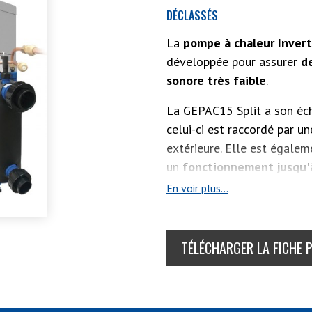
DÉCLASSÉS
La
pompe à chaleur Invert
développée pour assurer
d
sonore très faible
.
La GEPAC15 Split a son éch
celui-ci est raccordé par une
extérieure. Elle est égale
un
fonctionnement jusqu'
En voir plus...
Enfin, la GEPAC15 Split p
gérer sa pompe à chaleur
v
Voir aussi :
TÉLÉCHARGER LA FICHE 
GEPAC11 Split
,
Split