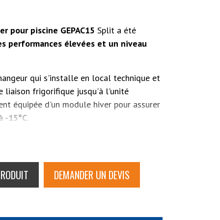
er pour piscine GEPAC15
Split a été
es performances élevées et un niveau
angeur qui s'installe en local technique et
 liaison frigorifique jusqu'à l'unité
ment équipée d'un module hiver pour assurer
à -15°C
.
ossède un
WIFI intégré
. Cela permet de
ia une application smartphone
.
PRODUIT
GEPAC17 Split
,
DEMANDER UN DEVIS
GEPAC21 Split
et
GEPAC27