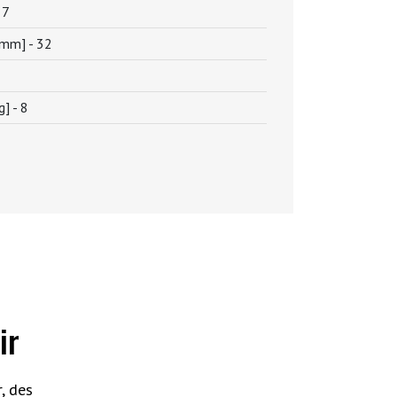
 7
[mm] -
32
g] -
8
ir
, des