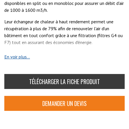
disponibles en split ou en monobloc pour assurer un débit d'air
de 1000 à 1600 m3/h.
Leur échangeur de chaleur à haut rendement permet une
récupération à plus de 79% afin de renouveler l'air d'un
bâtiment en tout confort grâce à une filtration (filtres G4 ou
F7) tout en assurant des économies d'énergie.
Leur mise en route ainsi que leur utilisation est simplifiée de
En voir plus...
par leur conception Plug & Play et une régulation simplifiée.
Il est possible d'y intégrer divers accessoires afin de réguler
les débits d'air selon des sondes CO2 et d'humidité ainsi que
TÉLÉCHARGER LA FICHE PRODUIT
de réguler les températures ambiantes grâce à une box
thermique.
DEMANDER UN DEVIS