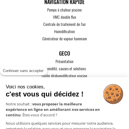
Pompe à chaleur piscine
VMC double flux
Centrale de traitement de l'air
Humidification
Générateur de vapeur hammam
GECO
Présentation
L'humidité, causes et solutions
Continuer sans accepter
Guide déshumidificateur piscine
Guide maison passive
Voici nos cookies,
Guide VMC
c'est vous qui décidez !
ACTUALITÉS
Notre souhait :
vous proposer la meilleure
expérience en ligne en améliorant nos services en
CONTACT
continu
. Êtes-vous d'accord ?
ESPACE PRO
Nous utilisons quelques services pour mesurer notre audience,
entretenir la relation avec vous et vous proposer la navigation la