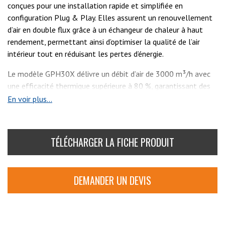
conçues pour une installation rapide et simplifiée en
configuration Plug & Play. Elles assurent un renouvellement
d’air en double flux grâce à un échangeur de chaleur à haut
rendement, permettant ainsi d’optimiser la qualité de l’air
intérieur tout en réduisant les pertes d’énergie.
Le modèle GPH30X délivre un débit d’air de 3000 m³/h avec
une efficacité thermique supérieure à 80 %, garantissant des
performances élevées même dans des environnements
En voir plus...
exigeants.
Afin de faciliter son transport et son intégration sur site, la
TÉLÉCHARGER LA FICHE PRODUIT
GPH30X est livrée en version split, ce qui permet une
installation plus flexible, notamment dans les locaux à accès
restreint ou en rénovation.
DEMANDER UN DEVIS