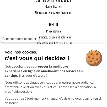
Centrale de traitement de l'air
Humidification
Générateur de vapeur hammam
GECO
Présentation
L'humidité, causes et solutions
Continuer sans accepter
Guide déshumidificateur piscine
Guide maison passive
Voici nos cookies,
Guide VMC
c'est vous qui décidez !
ACTUALITÉS
Notre souhait :
vous proposer la meilleure
expérience en ligne en améliorant nos services en
CONTACT
continu
. Êtes-vous d'accord ?
ESPACE PRO
Nous utilisons quelques services pour mesurer notre audience,
entretenir la relation avec vous et vous proposer la navigation la
plus fluide possible !
Mentions légales
Vous pourrez à tout moment changer d'avis en cliquant sur le lien ci-
Politique de confidentialité
dessous :
Gestion des cookies