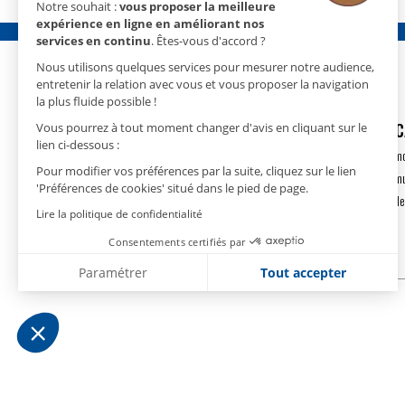
Notre souhait :
vous proposer la meilleure
expérience en ligne en améliorant nos
services en continu
. Êtes-vous d'accord ?
Nous utilisons quelques services pour mesurer notre audience,
entretenir la relation avec vous et vous proposer la navigation
la plus fluide possible !
GECO
- 15 rue Nicolas Cugnot
DÉSHUMIDIFIC
Vous pourrez à tout moment changer d'avis en cliquant sur le
lien ci-dessous :
67410 DRUSENHEIM
Déshumidification m
Pour modifier vos préférences par la suite, cliquez sur le lien
T.
+33(0)3 88 18 11 18
Déshumidification m
'Préférences de cookies' situé dans le pied de page.
contact@geco.fr
Déshumidification de
Lire la politique de confidentialité
Consentements certifiés par
Paramétrer
Tout accepter
Plateforme de Gestion du Consentement : Personnalise
Axeptio consent
Notre plateforme vous permet d'adapter et de gérer vos