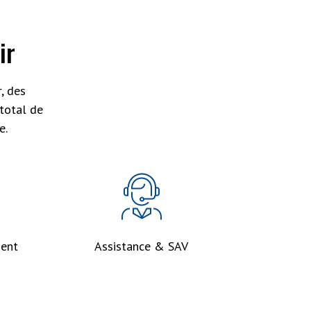
ir
, des
total de
e.
ent
Assistance & SAV