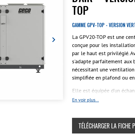
TOP
GAMME GPV-TOP - VERSION VER
La GPV20-TOP est une centr

conçue pour les installatio
par le haut est privilégié.
s’adapte parfaitement aux 
nécessitant une ventilation
simplifiée en plafond ou en
Elle est équipée d’un écha
en aluminium, garantissant
En voir plus...
thermique, avec un rendeme
les besoins en chauffage en
thermique toute l’année.
TÉLÉCHARGER LA FICHE 