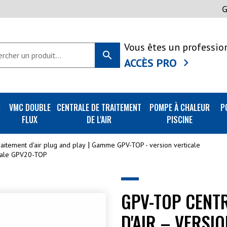
Vous êtes un professio
search
ACCÈS PRO
R
VMC DOUBLE
CENTRALE DE TRAITEMENT
POMPE À CHALEUR
P
FLUX
DE L'AIR
PISCINE
raitement d'air plug and play
Gamme GPV-TOP - version verticale
icale GPV20-TOP
GPV-TOP CENT
D'AIR – VERSI