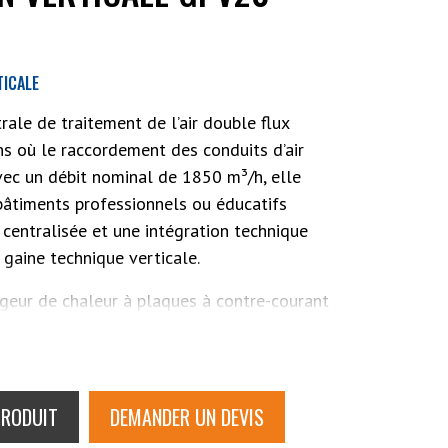
TICALE
ale de traitement de l’air double flux
ns où le raccordement des conduits d’air
 Avec un débit nominal de 1850 m³/h, elle
bâtiments professionnels ou éducatifs
 centralisée et une intégration technique
 gaine technique verticale.
ngeur de chaleur à plaques à contre-courant
 un excellent taux de récupération
nt supérieur à 78 %. Cela permet de limiter
 hiver et de maintenir un confort
PRODUIT
DEMANDER UN DEVIS