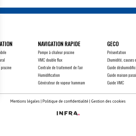
ATION
GECO
obile
Pompe à chaleur piscine
Présentation
ural
VMC double flux
L'humidité, causes 
 piscine
Centrale de traitement de l'air
Guide déshumidific
Humidification
Guide maison pass
Générateur de vapeur hammam
Guide VMC
z vos Options
Mentions légales
Politique de confidentialité
Gestion des cookies
 paramètres de confidentialité, en garantissant la conform