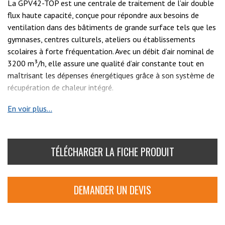
La GPV42-TOP est une centrale de traitement de l’air double
flux haute capacité, conçue pour répondre aux besoins de
ventilation dans des bâtiments de grande surface tels que les
gymnases, centres culturels, ateliers ou établissements
scolaires à forte fréquentation. Avec un débit d’air nominal de
3200 m³/h, elle assure une qualité d’air constante tout en
maîtrisant les dépenses énergétiques grâce à son système de
récupération de chaleur intégré.
Ce modèle se distingue par sa conception à conduits verticaux
En voir plus...
positionnés en partie supérieure, offrant une solution idéale
pour les installations où l’espace latéral est limité ou lorsque
les réseaux aérauliques doivent être distribués en plafond.
TÉLÉCHARGER LA FICHE PRODUIT
Cette configuration facilite l’intégration dans des locaux
techniques exigus et optimise la gestion des volumes.
DEMANDER UN DEVIS
La GPV42-TOP est équipée d’un échangeur de chaleur à
plaques en aluminium à haut rendement, permettant de
récupérer plus de 78 % de l’énergie de l’air extrait. Cette
récupération réduit significativement les besoins de chauffage