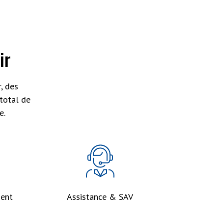
ir
, des
total de
e.
ent
Assistance & SAV