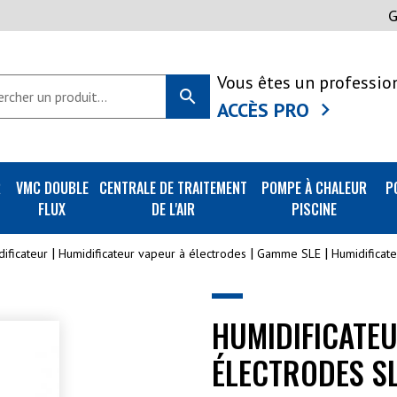
Vous êtes un professio
search
ACCÈS PRO
R
VMC DOUBLE
CENTRALE DE TRAITEMENT
POMPE À CHALEUR
P
FLUX
DE L'AIR
PISCINE
ificateur
Humidificateur vapeur à électrodes
Gamme SLE
Humidificat
HUMIDIFICATE
ÉLECTRODES S