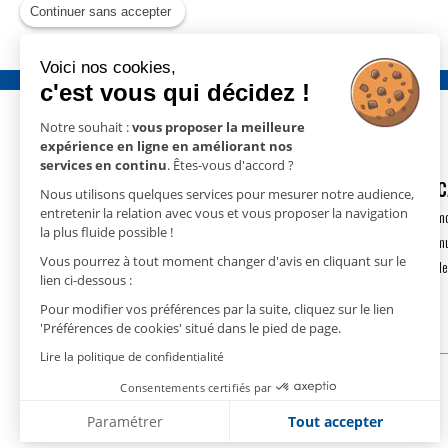
Continuer sans accepter
Voici nos cookies,
c'est vous qui décidez !
Notre souhait :
vous proposer la meilleure
expérience en ligne en améliorant nos
services en continu
. Êtes-vous d'accord ?
GECO
- 15 rue Nicolas Cugnot
DÉSHUMIDIFIC
Nous utilisons quelques services pour mesurer notre audience,
67410 DRUSENHEIM
entretenir la relation avec vous et vous proposer la navigation
Déshumidification m
la plus fluide possible !
T.
+33(0)3 88 18 11 18
Déshumidification m
contact@geco.fr
Vous pourrez à tout moment changer d'avis en cliquant sur le
Déshumidification de
lien ci-dessous :
Pour modifier vos préférences par la suite, cliquez sur le lien
'Préférences de cookies' situé dans le pied de page.
Lire la politique de confidentialité
Consentements certifiés par
Paramétrer
Tout accepter