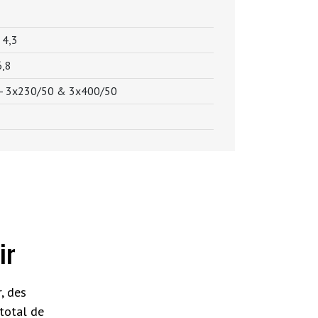
-
4,3
,8
 -
3x230/50 & 3x400/50
ir
, des
total de