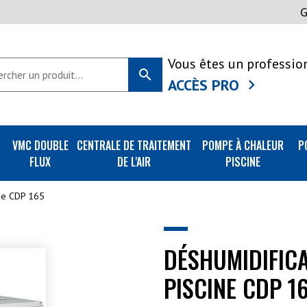
Vous êtes un professio
search
ACCÈS PRO
R
VMC DOUBLE
CENTRALE DE TRAITEMENT
POMPE À CHALEUR
P
FLUX
DE L'AIR
PISCINE
ine CDP 165
DÉSHUMIDIFICA
PISCINE CDP 1