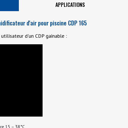
APPLICATIONS
latéralement selon vos bes
Voir aussi :
CDP75
et
CDP1
dificateur d'air pour piscine CDP 165
 utilisateur d'un CDP gainable :
re 15 – 38°C