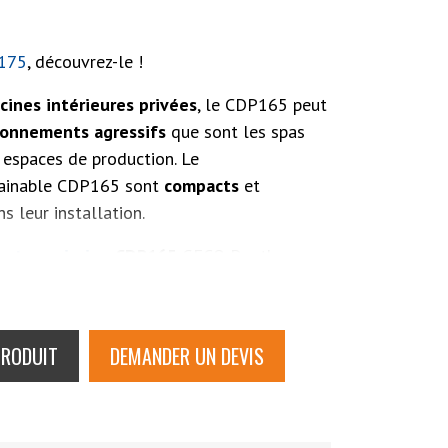
175
, découvrez-le !
cines intérieures privées
, le CDP165 peut
ronnements
agressifs
que sont les spas
espaces de production. Le
 gainable CDP165 sont
compacts
et
s leur installation.
cateur
piscine
CDP165
GECO Dantherm
omatique
grâce à un hygrostat d'ambiance
eux
l'appareil fonctionne selon les principes
ique.
PRODUIT
DEMANDER UN DEVIS
es modes enclenchés. Le panneau de
euvent être placés à gauche ou à droite de
ation du local technique. Il est
ire l’air vers le haut
plutôt que