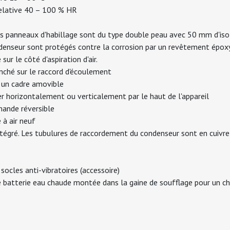
elative 40 – 100 % HR
 Les panneaux d'habillage sont du type double peau avec 50 mm d'iso
ndenseur sont protégés contre la corrosion par un revêtement épox
ur le côté d'aspiration d'air.
nché sur le raccord d'écoulement
ns un cadre amovible
uer horizontalement ou verticalement par le haut de l'appareil
mande réversible
 à air neuf
ntégré. Les tubulures de raccordement du condenseur sont en cuivre
ocles anti-vibratoires (accessoire)
batterie eau chaude montée dans la gaine de soufflage pour un cha