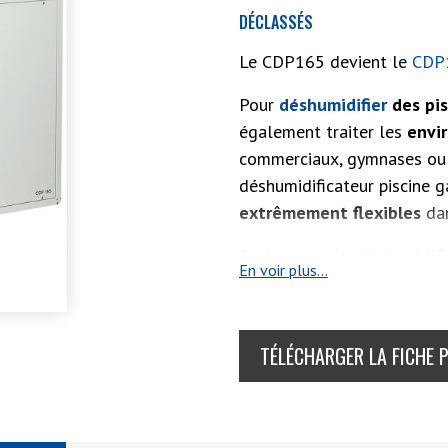
DÉCLASSÉS
Le CDP165 devient le
CDP
Pour
déshumidifier
des pis
également traiter les
envi
commerciaux, gymnases ou 
déshumidificateur piscine
extrêmement
flexibles
dan
Performant, le
déshumidifi
En voir plus...
fonctionne de manière
aut
ou sonde de gaine.
Silenci
de la condensation frigorif
TÉLÉCHARGER LA FICHE 
Un afficheur LED indique l
contrôle et porte d’accès p
l’appareil selon la configur
également
possible d'extra