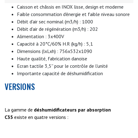
capacités, en fonction de vos besoins:
C35D-3.2
,
C35E-
Caisson et châssis en INOX lisse, design et moderne
4.5
,
C35E-3.8
,
C35E-3.3
,
C35E-5.6
,
C35D-4.5
.
Faible consommation d'énergie et faible niveau sonore
Débit d'air sec nominal (m3/h) : 1000
Débit d'air de régénération (m3/h) : 202
Alimentation : 3x400V
Capacité à 20°C/60% H.R (kg/h) : 5,1
Dimensions (lxLxh) : 756x532x1090
Haute qualité, fabrication danoise
Ecran tactile 3,5'' pour le contrôle de l'unité
Importante capacité de déshumidification
VERSIONS
La gamme de
déshumidificateurs par absorption
C35
existe en quatre versions :