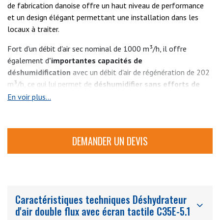
de fabrication danoise offre un haut niveau de performance
et un design élégant permettant une installation dans les
locaux à traiter.
Fort d'un débit d'air sec nominal de 1000 m³/h, il offre
également d
'importantes capacités de
déshumidification
avec un débit d'air de régénération de 202
m³/h, ce qui lui permet de
déshumidifier sans efforts de
grands espaces sur des chantiers navals, dans l'industrie
En voir plus...
pharmaceutique ou l'industrie agroalimentaire
.
Facile à utiliser et à entretenir, le déshydrateur Geco se pilote
DEMANDER UN DEVIS
aisément grâce à un bel écran tactile de 3,5 pouces.
4 versions de la gamme de déshydrateurs C35 sont proposées
: PLC-A, PLC-B, PLC-C et PLC-D, avec l'ajout de
fonctionnalités en fonction du modèle choisi.
Caractéristiques techniques Déshydrateur
d'air double flux avec écran tactile C35E-5.1
La gamme se décline en différents modèles de différentes