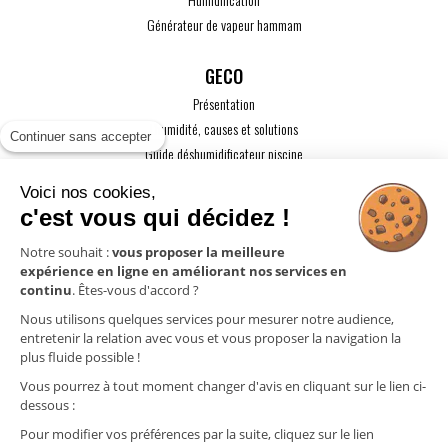
Générateur de vapeur hammam
GECO
Présentation
L'humidité, causes et solutions
Continuer sans accepter
Guide déshumidificateur piscine
Guide maison passive
Voici nos cookies,
Guide VMC
c'est vous qui décidez !
ACTUALITÉS
Notre souhait :
vous proposer la meilleure
expérience en ligne en améliorant nos services en
CONTACT
continu
. Êtes-vous d'accord ?
ESPACE PRO
Nous utilisons quelques services pour mesurer notre audience,
entretenir la relation avec vous et vous proposer la navigation la
plus fluide possible !
Mentions légales
Vous pourrez à tout moment changer d'avis en cliquant sur le lien ci-
Politique de confidentialité
dessous :
Gestion des cookies
Pour modifier vos préférences par la suite, cliquez sur le lien