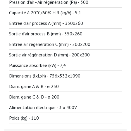
Pression d'air - Air régénération (Pa) -
300
Capacité à 20°C/60% H.R (kg/h) -
5,1
Entrée d'air process A (mm) -
350x260
Sortie d'air process B (mm) -
350x260
Entrée air régénération C (mm) -
200x200
Sortie air régénération D (mm) -
200x200
Puissance absorbée (kW) -
7,4
Dimensions (lxLxh) -
756x532x1090
Diam. gaine A & B -
ø 250
Diam. gaine C & D -
ø 200
Alimentation électrique -
3 x 400V
Poids (kg) -
110